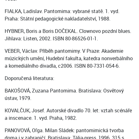
FIALKA, Ladislav. Pantomima: vybrané statě. 1. vyd.
Praha: Státní pedagogické nakladatelství, 1988.
HYBNER, Boris a Boris DOČEKAL. Clownovo pozdní blues.
Jihlava: Listen, 2002. ISBN 80-86526-01-1.
VEBER, Václav. Příběh pantomimy. V Praze: Akademie
múzických umění, Hudební fakulta, katedra nonverbálního
a komediálního divadla, c2006. ISBN 80-7331-054-6.
Doporučená literatura:
BAKOŠOVÁ, Zuzana Pantomima. Bratislava: Osvětový
ústav, 1979.
KOVALČUK, Josef. Autorské divadlo 70. let: vztah scénáře
a inscenace. 1. vyd. Praha, 1982.
PANOVOVÁ, Oľga. Milan Sládek: pantomimická tvorba
doma i v zahraničí. Bratislava: Tália-press, 1996. 315 s.