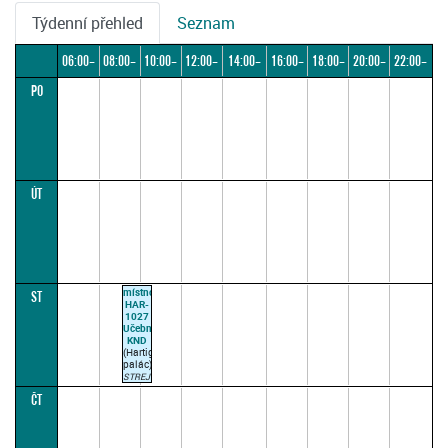
Týdenní přehled
Seznam
06:00–
08:00–
10:00–
12:00–
14:00–
16:00–
18:00–
20:00–
22:00–
PO
08:00
10:00
12:00
14:00
16:00
18:00
20:00
22:00
24:00
ÚT
místnost
ST
HAR-
1027
Učebna
KND
(Hartigovský
palác)
STREJČKOVÁ
H.
ČT
09:00–
10:30
(paralelka
1)