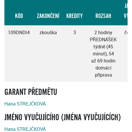
JAZ
KÓD
ZAKONČENÍ
KREDITY
ROZSAH
VÝU
109DNDI4
zkouška
3
2 hodiny
čes
PŘEDNÁŠEK
týdně (45
minut), 54
až 69 hodin
domácí
příprava
GARANT PŘEDMĚTU
Hana STREJČKOVÁ
JMÉNO VYUČUJÍCÍHO (JMÉNA VYUČUJÍCÍCH)
Hana STREJČKOVÁ