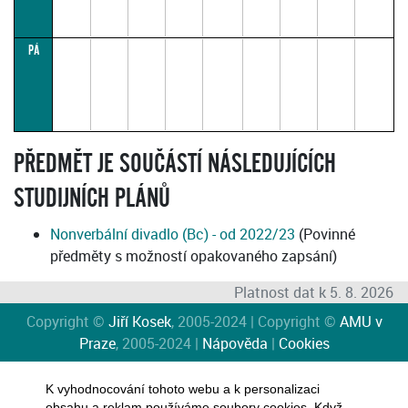
PÁ
PŘEDMĚT JE SOUČÁSTÍ NÁSLEDUJÍCÍCH
STUDIJNÍCH PLÁNŮ
Nonverbální divadlo (Bc) - od 2022/23
(Povinné
předměty s možností opakovaného zapsání)
Platnost dat k 5. 8. 2026
Copyright ©
Jiří Kosek
, 2005-2024 | Copyright ©
AMU v
Praze
, 2005-2024 |
Nápověda
|
Cookies
K vyhodnocování tohoto webu a k personalizaci
obsahu a reklam používáme soubory cookies. Když