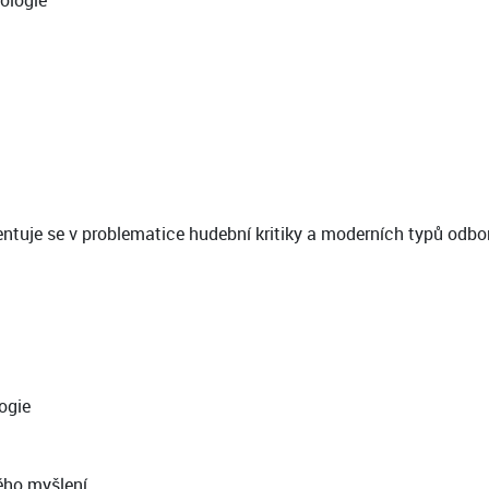
nologie
ientuje se v problematice hudební kritiky a moderních typů od
ogie
ého myšlení