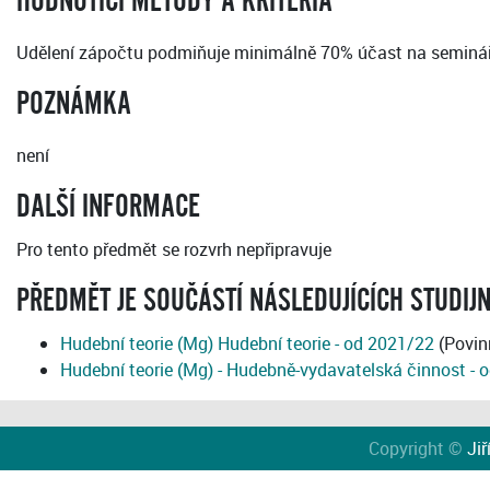
HODNOTICÍ METODY A KRITÉRIA
Udělení zápočtu podmiňuje minimálně 70% účast na semináři 
POZNÁMKA
není
DALŠÍ INFORMACE
Pro tento předmět se rozvrh nepřipravuje
PŘEDMĚT JE SOUČÁSTÍ NÁSLEDUJÍCÍCH STUDIJ
Hudební teorie (Mg) Hudební teorie - od 2021/22
(Povin
Hudební teorie (Mg) - Hudebně-vydavatelská činnost - 
Copyright ©
Jiř