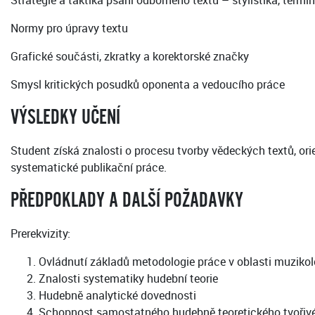
Strategie a taktika psaní odborného textu – stylistika, termi
Normy pro úpravy textu
Grafické součásti, zkratky a korektorské značky
Smysl kritických posudků oponenta a vedoucího práce
VÝSLEDKY UČENÍ
Student získá znalosti o procesu tvorby vědeckých textů, or
systematické publikační práce.
PŘEDPOKLADY A DALŠÍ POŽADAVKY
Prerekvizity:
Ovládnutí základů metodologie práce v oblasti muzikol
Znalosti systematiky hudební teorie
Hudebně analytické dovednosti
Schopnost samostatného hudebně teoretického tvořiv