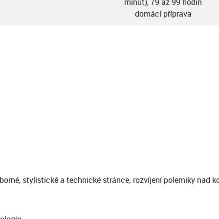
minut), 79 až 99 hodin
domácí příprava
rné, stylistické a technické stránce; rozvíjení polemiky nad 