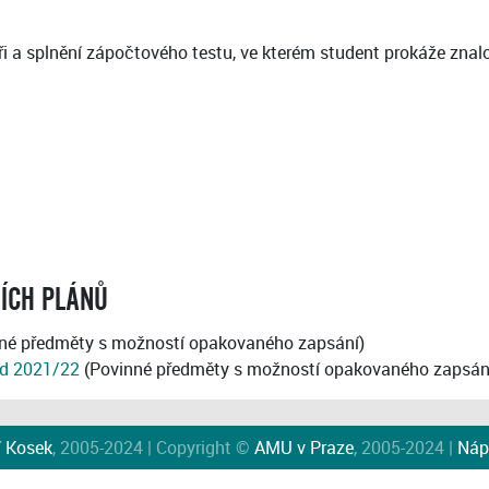
a splnění zápočtového testu, ve kterém student prokáže znalo
NÍCH PLÁNŮ
né předměty s možností opakovaného zapsání)
od 2021/22
(Povinné předměty s možností opakovaného zapsán
í Kosek
, 2005-2024 | Copyright ©
AMU v Praze
, 2005-2024 |
Náp