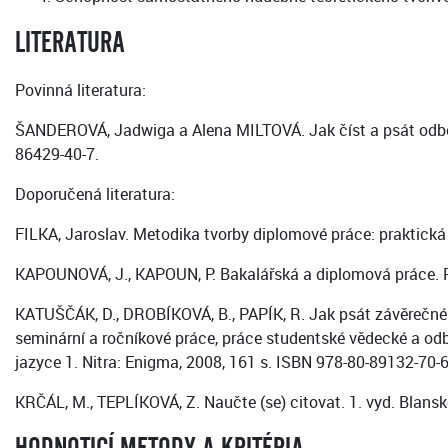
LITERATURA
Povinná literatura:
ŠANDEROVÁ, Jadwiga a Alena MILTOVÁ. Jak číst a psát odborn
86429-40-7.
Doporučená literatura:
FILKA, Jaroslav. Metodika tvorby diplomové práce: praktick
KAPOUNOVÁ, J., KAPOUN, P. Bakalářská a diplomová práce. P
KATUŠČÁK, D., DROBÍKOVÁ, B., PAPÍK, R. Jak psát závěrečné a 
seminární a ročníkové práce, práce studentské vědecké a odbor
jazyce 1. Nitra: Enigma, 2008, 161 s. ISBN 978-80-89132-70-6
KRČÁL, M., TEPLÍKOVÁ, Z. Naučte (se) citovat. 1. vyd. Blans