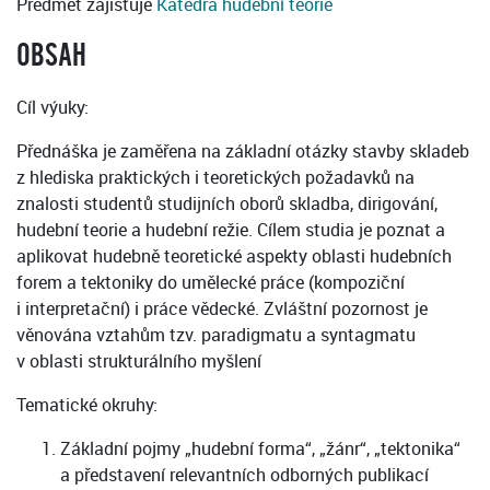
Předmět zajišťuje
Katedra hudební teorie
OBSAH
Cíl výuky:
Přednáška je zaměřena na základní otázky stavby skladeb
z hlediska praktických i teoretických požadavků na
znalosti studentů studijních oborů skladba, dirigování,
hudební teorie a hudební režie. Cílem studia je poznat a
aplikovat hudebně teoretické aspekty oblasti hudebních
forem a tektoniky do umělecké práce (kompoziční
i interpretační) i práce vědecké. Zvláštní pozornost je
věnována vztahům tzv. paradigmatu a syntagmatu
v oblasti strukturálního myšlení
Tematické okruhy:
Základní pojmy „hudební forma“, „žánr“, „tektonika“
a představení relevantních odborných publikací