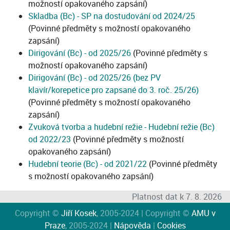
možností opakovaného zapsání)
Skladba (Bc) - SP na dostudování od 2024/25
(Povinné předměty s možností opakovaného
zapsání)
Dirigování (Bc) - od 2025/26
(Povinné předměty s
možností opakovaného zapsání)
Dirigování (Bc) - od 2025/26 (bez PV
klavír/korepetice pro zapsané do 3. roč. 25/26)
(Povinné předměty s možností opakovaného
zapsání)
Zvuková tvorba a hudební režie - Hudební režie (Bc)
od 2022/23
(Povinné předměty s možností
opakovaného zapsání)
Hudební teorie (Bc) - od 2021/22
(Povinné předměty
s možností opakovaného zapsání)
Platnost dat k 7. 8. 2026
Copyright ©
Jiří Kosek
, 2005-2024 | Copyright ©
AMU v
Praze
, 2005-2024 |
Nápověda
|
Cookies