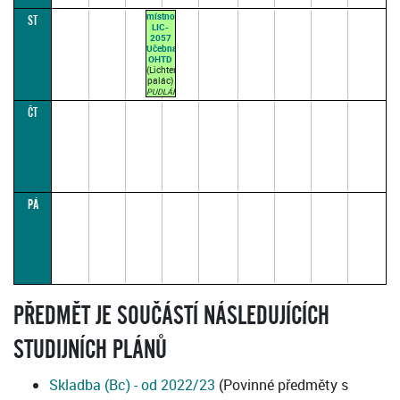
místnost
ST
LIC-
2057
Učebna
OHTD
(Lichtenštejnský
palác)
PUDLÁK
M.
ČT
11:05–
12:35
(přednášková
par. 1)
PÁ
PŘEDMĚT JE SOUČÁSTÍ NÁSLEDUJÍCÍCH
STUDIJNÍCH PLÁNŮ
Skladba (Bc) - od 2022/23
(Povinné předměty s