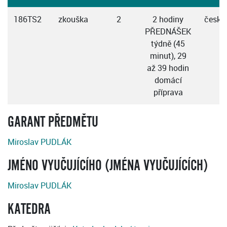
186TS2
zkouška
2
2 hodiny
česky
PŘEDNÁŠEK
týdně (45
minut), 29
až 39 hodin
domácí
příprava
GARANT PŘEDMĚTU
Miroslav PUDLÁK
JMÉNO VYUČUJÍCÍHO (JMÉNA VYUČUJÍCÍCH)
Miroslav PUDLÁK
KATEDRA