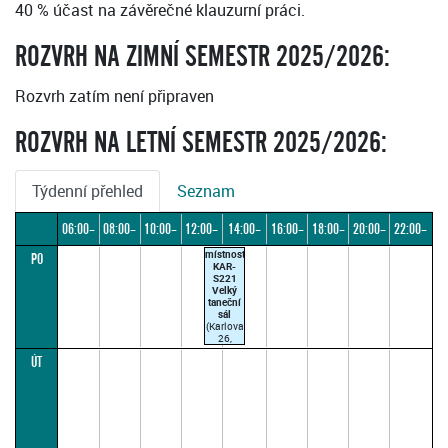
40 % účast na závěrečné klauzurní práci.
ROZVRH NA ZIMNÍ SEMESTR 2025/2026:
Rozvrh zatím není připraven
ROZVRH NA LETNÍ SEMESTR 2025/2026:
Týdenní přehled
Seznam
06:00–
08:00–
10:00–
12:00–
14:00–
16:00–
18:00–
20:00–
22:00–
místnost
PO
08:00
10:00
12:00
14:00
16:00
18:00
20:00
22:00
24:00
KAR-
S221
Velký
taneční
sál
(Karlova
26,
Praha 1)
ÚT
ARENBERGEROVÁ
H.
13:00–
15:00
(paralelka
1)