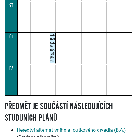
ST
místnost
ČT
KAR-
S221
Velký
taneční
sál
(Karlova
26,
Praha
PÁ
1)
ARENBERGEROVÁ
H.
11:00–
12:00
(paralelka
1)
PŘEDMĚT JE SOUČÁSTÍ NÁSLEDUJÍCÍCH
STUDIJNÍCH PLÁNŮ
Herectví alternativního a loutkového divadla (B.A.)