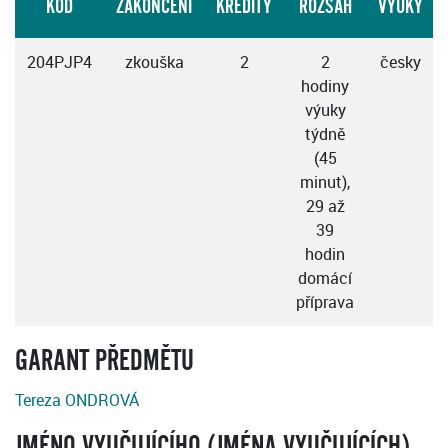
KÓD
ZAKONČENÍ
KREDITY
ROZSAH
VÝUKY
204PJP4
zkouška
2
2
česky
hodiny
výuky
týdně
(45
minut),
29 až
39
hodin
domácí
příprava
GARANT PŘEDMĚTU
Tereza ONDROVÁ
JMÉNO VYUČUJÍCÍHO (JMÉNA VYUČUJÍCÍCH)