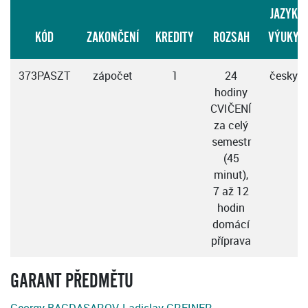
JAZYK
KÓD
ZAKONČENÍ
KREDITY
ROZSAH
VÝUKY
373PASZT
zápočet
1
24
česky
hodiny
CVIČENÍ
za celý
semestr
(45
minut),
7 až 12
hodin
domácí
příprava
GARANT PŘEDMĚTU