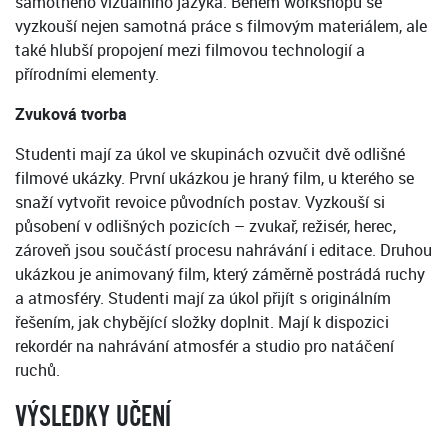
samotného vizuálního jazyka. Během workshopu se
vyzkouší nejen samotná práce s filmovým materiálem, ale
také hlubší propojení mezi filmovou technologií a
přírodními elementy.
Zvuková tvorba
Studenti mají za úkol ve skupinách ozvučit dvě odlišné
filmové ukázky. První ukázkou je hraný film, u kterého se
snaží vytvořit revoice původních postav. Vyzkouší si
působení v odlišných pozicích – zvukař, režisér, herec,
zároveň jsou součástí procesu nahrávání i editace. Druhou
ukázkou je animovaný film, který záměrně postrádá ruchy
a atmosféry. Studenti mají za úkol přijít s originálním
řešením, jak chybějící složky doplnit. Mají k dispozici
rekordér na nahrávání atmosfér a studio pro natáčení
ruchů.
VÝSLEDKY UČENÍ