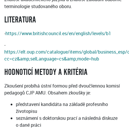
terminologie studovaného oboru.
LITERATURA
-
https://www.britishcouncil.es/en/english/levels/b1
-
https://elt.oup.com/catalogue/items/global/business_esp/
cc=cz&amp;selLanguage=cs&amp;mode=hub
HODNOTICÍ METODY A KRITÉRIA
Zkoušení probíhá ústní formou před dvoučlennou komisí
pedagogů CJP AMU. Obsahem zkoušky je:
představení kandidáta na základě profesního
životopisu
seznámení s doktorskou prací a následná diskuze
o dané práci