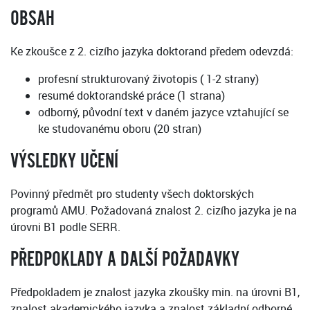
OBSAH
Ke zkoušce z 2. cizího jazyka doktorand předem odevzdá:
profesní strukturovaný životopis ( 1-2 strany)
resumé doktorandské práce (1 strana)
odborný, původní text v daném jazyce vztahující se
ke studovanému oboru (20 stran)
VÝSLEDKY UČENÍ
Povinný předmět pro studenty všech doktorských
programů AMU. Požadovaná znalost 2. cizího jazyka je na
úrovni B1 podle SERR.
PŘEDPOKLADY A DALŠÍ POŽADAVKY
Předpokladem je znalost jazyka zkoušky min. na úrovni B1,
znalost akademického jazyka a znalost základní odborné