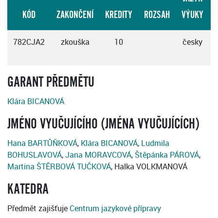
KÓD
ZAKONČENÍ
KREDITY
ROZSAH
VÝUKY
782CJA2
zkouška
10
česky
GARANT PŘEDMĚTU
Klára BICANOVÁ
JMÉNO VYUČUJÍCÍHO (JMÉNA VYUČUJÍCÍCH)
Hana BARTŮŇKOVÁ
,
Klára BICANOVÁ
,
Ludmila
BOHUSLAVOVÁ
,
Jana MORAVCOVÁ
,
Štěpánka PÁROVÁ
,
Martina ŠTĚRBOVÁ TUČKOVÁ
, Halka VOLKMANOVÁ
KATEDRA
Předmět zajišťuje
Centrum jazykové přípravy