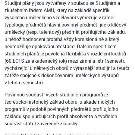
Studijní plány jsou vytvářeny v souladu se Studijním a
zkušebním řádem AMU, který na základě specifik
vysokého uměleckého vzdělávání vymezuje v rámci
typologie předmětů hlavní povinný předmět: jde o klíčový
umělecký (resp. talentový) předmět profilujícího základu,
u něhož hodnocení probíhá vždy komisionálně a který
neumožňuje opakování atestace. Dalším specifikem
studijních plánů je povolená flexibilita v rozdělení kreditů
(60 ECTS za akademický rok) mezi zimní a letní semestr,
vycházející u některých oborů z výraznější studijní a tvůrčí
zátěže spojené s dokončováním uměleckých výstupů
v letním semestru.
Povinnou součástí všech studijních programů je
teoreticko-historický základ oboru, u akademických
programů v podobě povinných předmětů profilujícího
základu spoluurčujících profil absolventa a tvořících
součást státní závěrečné zkoušky.