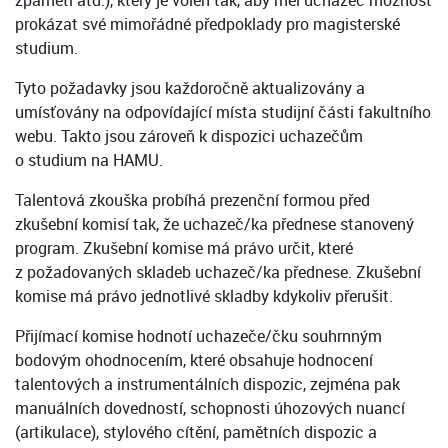
zpaměti atd.), který je volen tak, aby měl uchazeč možnost
prokázat své mimořádné předpoklady pro magisterské
studium.
Tyto požadavky jsou každoročně aktualizovány a
umísťovány na odpovídající místa studijní části fakultního
webu. Takto jsou zároveň k dispozici uchazečům
o studium na HAMU.
Talentová zkouška probíhá prezenční formou před
zkušební komisí tak, že uchazeč/ka přednese stanovený
program. Zkušební komise má právo určit, které
z požadovaných skladeb uchazeč/ka přednese. Zkušební
komise má právo jednotlivé skladby kdykoliv přerušit.
Přijímací komise hodnotí uchazeče/čku souhrnným
bodovým ohodnocením, které obsahuje hodnocení
talentových a instrumentálních dispozic, zejména pak
manuálních dovedností, schopnosti úhozových nuancí
(artikulace), stylového cítění, pamětních dispozic a