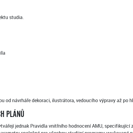
ektu studia.
íla
u od návrháře dekoraci, ilustrátora, vedoucího výpravy až po h
CH PLÁNŮ
řejí jednak Pravidla vnitřního hodnocení AMU, specifikující zá