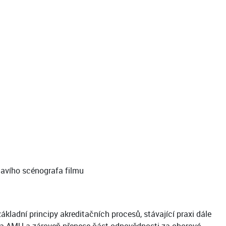
lavího scénografa filmu
kladní principy akreditačních procesů, stávající praxi dále