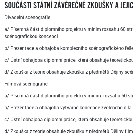
SOUČÁSTI STÁTNÍ ZÁVĚREČNÉ ZKOUŠKY A JEJI
Divadelní scénografie
a/ Písemná část diplomního projektu v minim rozsahu 60 stra
scénografickou koncepci.
b/ Prezentace a obhajoba komplexního scénografického řešen
c/ Ústní obhajoba diplomní práce, která obsahuje teoretickou
d/ Zkouška z teorie obsahuje zkoušku z předmětů Dějiny scéno
Filmová scénografie
a/ Písemná část diplomního projektu v minim. rozsahu 60 str
b/ Prezentace a obhajoba výtvarné koncepce zvoleného díla
c/ Ústní obhajoba diplomní práce, která obsahuje teoretickou
d/ Zkouška z teorie obsahuje zkoušku z předmětů Dějiny filmov