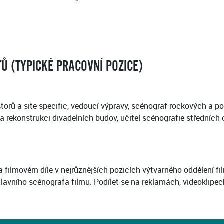
 (TYPICKÉ PRACOVNÍ POZICE)
orů a site specific, vedoucí výpravy, scénograf rockových a pop
a rekonstrukci divadelních budov, učitel scénografie středních 
na filmovém díle v nejrůznějších pozicích výtvarného oddělení 
hlavního scénografa filmu. Podílet se na reklamách, videoklipec