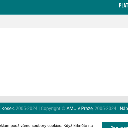
PLA
í Kosek
, 2005-2024 | Copyright ©
AMU v Praze
, 2005-2024 |
Náp
eklam používáme soubory cookies. Když klikněte na