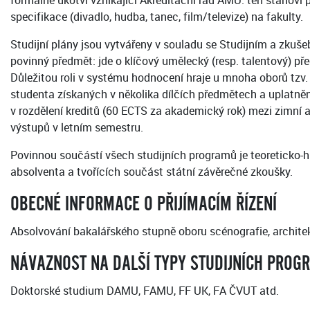
formálně ukotví vznikající Akreditační řád AMU: ten stanov
specifikace (divadlo, hudba, tanec, film/televize) na fakulty.
Studijní plány jsou vytvářeny v souladu se Studijním a zku
povinný předmět: jde o klíčový umělecký (resp. talentový) p
Důležitou roli v systému hodnocení hraje u mnoha oborů tzv.
studenta získaných v několika dílčích předmětech a uplatněnýc
v rozdělení kreditů (60 ECTS za akademický rok) mezi zimní a
výstupů v letním semestru.
Povinnou součástí všech studijních programů je teoreticko-h
absolventa a tvořících součást státní závěrečné zkoušky.
OBECNÉ INFORMACE O PŘIJÍMACÍM ŘÍZENÍ
Absolvování bakalářského stupně oboru scénografie, archite
NÁVAZNOST NA DALŠÍ TYPY STUDIJNÍCH PROG
Doktorské studium DAMU, FAMU, FF UK, FA ČVUT atd.