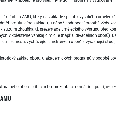
í parametry společné pro všechny studijní programy vyučované
šebním řádem AMU, který na základě specifik vysokého umělecké
ředmět profilujícího základu, u něhož hodnocení probíhá vždy 
 klauzurní zkouška, tj. prezentace uměleckého výstupu před ko
h v kolektivně vznikajícím díle (např. u divadelních oborů). Da
 letní semestr, vycházející u některých oborů z výraznější stu
istorický základ oboru, u akademických programů v podobě povi
ktura nebo oboru příbuzného, prezentace domácích prací, úspě
RAMŮ