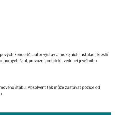
ových koncertů, autor výstav a muzejních instalací, kreslíř
odborných škol, provozní architekt, vedoucí jevištního
filmového štábu. Absolvent tak může zastávat pozice od
h.