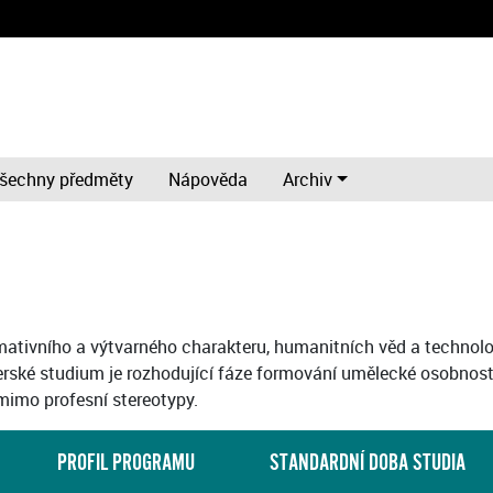
šechny předměty
Nápověda
Archiv
ativního a výtvarného charakteru, humanitních věd a technologií
ské studium je rozhodující fáze formování umělecké osobnosti a 
 mimo profesní stereotypy.
PROFIL PROGRAMU
STANDARDNÍ DOBA STUDIA