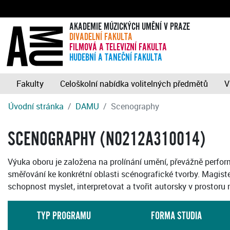
AKADEMIE MÚZICKÝCH UMĚNÍ V PRAZE
DIVADELNÍ FAKULTA
FILMOVÁ A TELEVIZNÍ FAKULTA
HUDEBNÍ A TANEČNÍ FAKULTA
Fakulty
Celoškolní nabídka volitelných předmětů
V
Úvodní stránka
DAMU
Scenography
SCENOGRAPHY (N0212A310014)
Výuka oboru je založena na prolínání umění, převážně perform
směřování ke konkrétní oblasti scénografické tvorby. Magister
schopnost myslet, interpretovat a tvořit autorsky v prostoru
TYP PROGRAMU
FORMA STUDIA