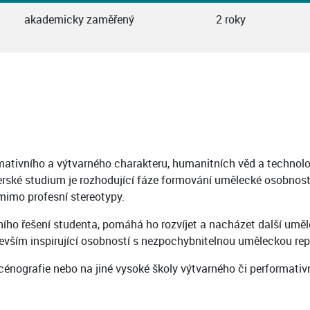
akademicky zaměřený
2 roky
ativního a výtvarného charakteru, humanitních věd a technologií
ské studium je rozhodující fáze formování umělecké osobnosti a 
 mimo profesní stereotypy.
stního řešení studenta, pomáhá ho rozvíjet a nacházet další u
vším inspirující osobností s nezpochybnitelnou uměleckou reput
nografie nebo na jiné vysoké školy výtvarného či performativ