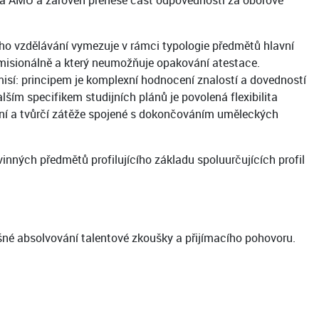
 na AMU a zároveň přenese část odpovědnosti za oborové
ho vzdělávání vymezuje v rámci typologie předmětů hlavní
komisionálně a který neumožňuje opakování atestace.
misí: principem je komplexní hodnocení znalostí a dovedností
lším specifikem studijních plánů je povolená flexibilita
dijní a tvůrčí zátěže spojené s dokončováním uměleckých
nných předmětů profilujícího základu spoluurčujících profil
šné absolvování talentové zkoušky a přijímacího pohovoru.