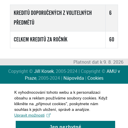
KREDITŮ DOPORUČENÝCH Z VOLITELNÝCH
6
PŘEDMĚTŮ
CELKEM KREDITŮ ZA ROČNÍK
60
Platnost dat k 9. 8. 2026
Copyright ©
Jiří Kosek
, 2005-2024 | Copyright ©
AMU v
Praze
, 2005-2024 |
Nápověda
|
Cookies
K vyhodnocování tohoto webu a k personalizaci
obsahu a reklam používáme soubory cookies. Když
klikněte na „přijmout cookies", poskytnete nám
souhlas k jejich uložení, správě a analýze.
Upravit možnosti
Jen nezbytné