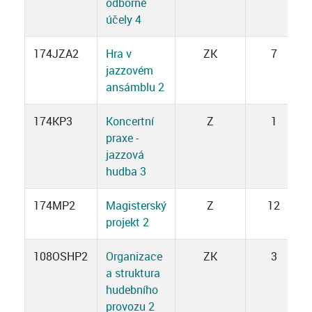
odborné
účely 4
174JZA2
Hra v
ZK
7
jazzovém
ansámblu 2
174KP3
Koncertní
Z
1
praxe -
jazzová
hudba 3
174MP2
Magisterský
Z
12
projekt 2
108OSHP2
Organizace
ZK
3
a struktura
hudebního
provozu 2