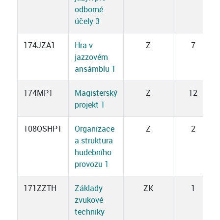
odborné
účely 3
174JZA1
Hra v
Z
7
jazzovém
ansámblu 1
174MP1
Magisterský
Z
12
projekt 1
108OSHP1
Organizace
Z
2
a struktura
hudebního
provozu 1
171ZZTH
Základy
ZK
1
zvukové
techniky