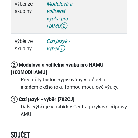
výběr ze
Modulová a
skupiny
volitelná
výuka pro
HAMU
②
výběr ze
Cizí jazyk -
skupiny
výběr
①
② Modulová a volitelná výuka pro HAMU
[100MODHAMU]
Předměty budou vypisovány v průběhu
akademického roku formou modulové výuky.
① Cizí jazyk - výběr [702CJ]
Další výběr je v nabídce Centra jazykové přípravy
AMU.
SOUČET