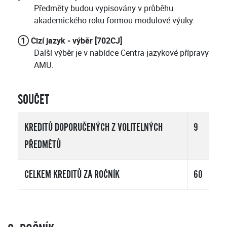
Předměty budou vypisovány v průběhu
akademického roku formou modulové výuky.
① Cizí jazyk - výběr [702CJ]
Další výběr je v nabídce Centra jazykové přípravy
AMU.
SOUČET
KREDITŮ DOPORUČENÝCH Z VOLITELNÝCH
9
PŘEDMĚTŮ
CELKEM KREDITŮ ZA ROČNÍK
60