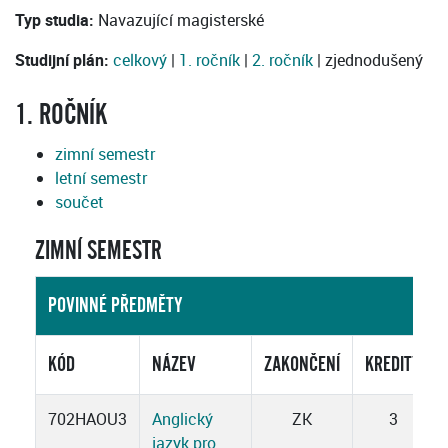
Typ studia:
Navazující magisterské
Studijní plán:
celkový
|
1. ročník
|
2. ročník
| zjednodušený
1. ROČNÍK
zimní semestr
letní semestr
součet
ZIMNÍ SEMESTR
POVINNÉ PŘEDMĚTY
KÓD
NÁZEV
ZAKONČENÍ
KREDITY
702HAOU3
Anglický
ZK
3
jazyk pro