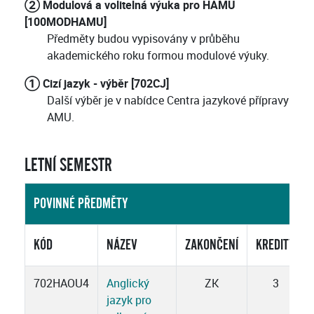
② Modulová a volitelná výuka pro HAMU
[100MODHAMU]
Předměty budou vypisovány v průběhu
akademického roku formou modulové výuky.
① Cizí jazyk - výběr [702CJ]
Další výběr je v nabídce Centra jazykové přípravy
AMU.
LETNÍ SEMESTR
POVINNÉ PŘEDMĚTY
KÓD
NÁZEV
ZAKONČENÍ
KREDITY
702HAOU4
Anglický
ZK
3
jazyk pro