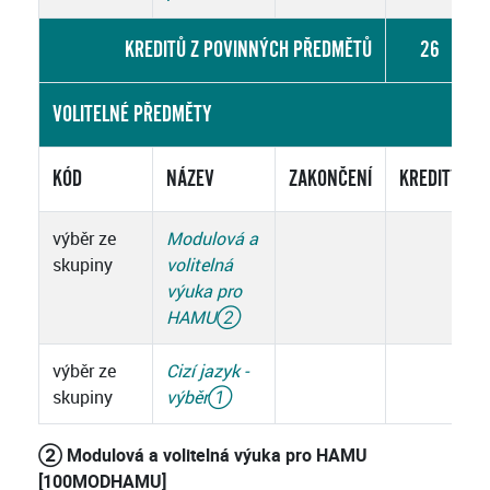
KREDITŮ Z POVINNÝCH PŘEDMĚTŮ
26
VOLITELNÉ PŘEDMĚTY
KÓD
NÁZEV
ZAKONČENÍ
KREDITY
výběr ze
Modulová a
skupiny
volitelná
výuka pro
HAMU
②
výběr ze
Cizí jazyk -
skupiny
výběr
①
② Modulová a volitelná výuka pro HAMU
[100MODHAMU]