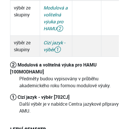
výběr ze
Modulová a
skupiny
volitelná
výuka pro
HAMU
②
výběr ze
Cizí jazyk -
skupiny
výběr
①
② Modulová a volitelná výuka pro HAMU
[100MODHAMU]
Předměty budou vypisovány v průběhu
akademického roku formou modulové výuky.
① Cizí jazyk - výběr [702CJ]
Další výběr je v nabídce Centra jazykové přípravy
AMU.