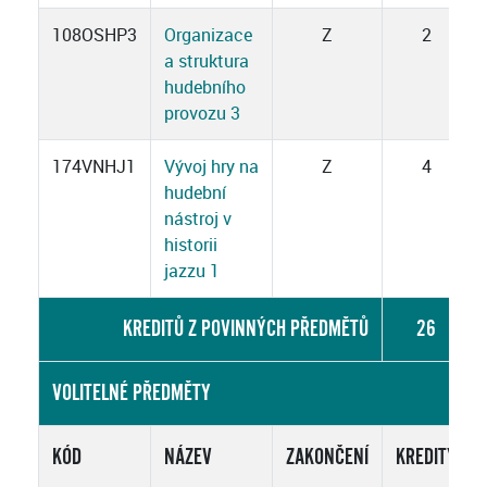
108OSHP3
Organizace
Z
2
a struktura
hudebního
provozu 3
174VNHJ1
Vývoj hry na
Z
4
hudební
nástroj v
historii
jazzu 1
KREDITŮ Z POVINNÝCH PŘEDMĚTŮ
26
VOLITELNÉ PŘEDMĚTY
KÓD
NÁZEV
ZAKONČENÍ
KREDITY