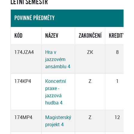
LETNÍ SEMESTR
POVINNÉ PŘEDMĚTY
KÓD
NÁZEV
ZAKONČENÍ
KREDITY
174JZA4
Hra v
ZK
8
jazzovém
ansámblu 4
174KP4
Koncertní
Z
1
praxe -
jazzová
hudba 4
174MP4
Magisterský
Z
12
projekt 4