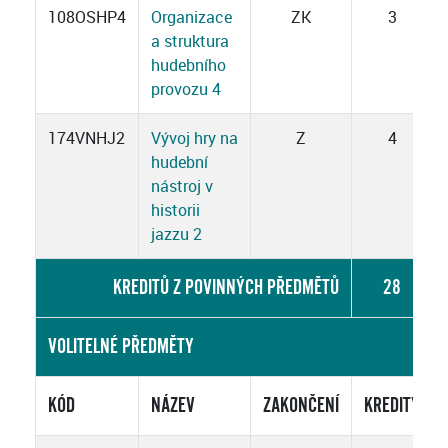
108OSHP4
Organizace
ZK
3
a struktura
hudebního
provozu 4
174VNHJ2
Vývoj hry na
Z
4
hudební
nástroj v
historii
jazzu 2
KREDITŮ Z POVINNÝCH PŘEDMĚTŮ
28
VOLITELNÉ PŘEDMĚTY
KÓD
NÁZEV
ZAKONČENÍ
KREDITY