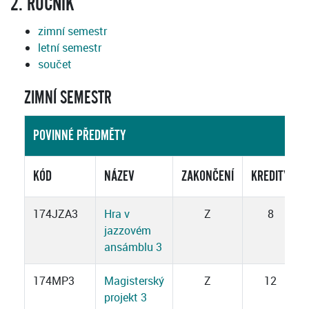
2. ROČNÍK
zimní semestr
letní semestr
součet
ZIMNÍ SEMESTR
POVINNÉ PŘEDMĚTY
KÓD
NÁZEV
ZAKONČENÍ
KREDITY
174JZA3
Hra v
Z
8
jazzovém
ansámblu 3
174MP3
Magisterský
Z
12
projekt 3