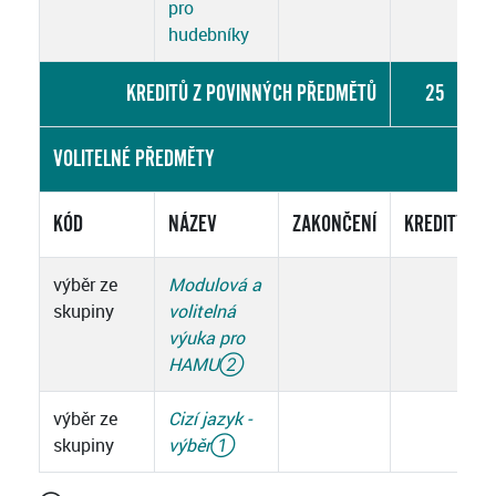
pro
hudebníky
KREDITŮ Z POVINNÝCH PŘEDMĚTŮ
25
VOLITELNÉ PŘEDMĚTY
KÓD
NÁZEV
ZAKONČENÍ
KREDITY
výběr ze
Modulová a
skupiny
volitelná
výuka pro
HAMU
②
výběr ze
Cizí jazyk -
skupiny
výběr
①