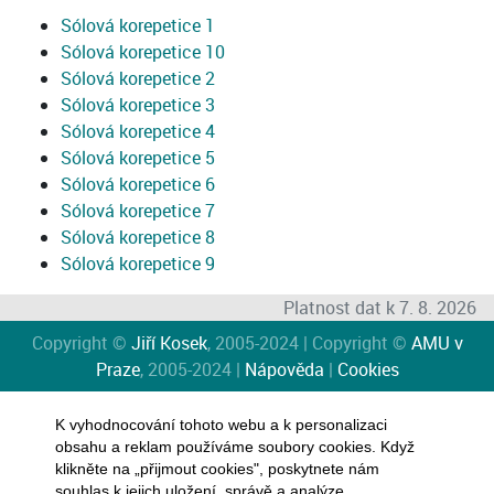
Sólová korepetice 1
Sólová korepetice 10
Sólová korepetice 2
Sólová korepetice 3
Sólová korepetice 4
Sólová korepetice 5
Sólová korepetice 6
Sólová korepetice 7
Sólová korepetice 8
Sólová korepetice 9
Platnost dat k 7. 8. 2026
Copyright ©
Jiří Kosek
, 2005-2024 | Copyright ©
AMU v
Praze
, 2005-2024 |
Nápověda
|
Cookies
K vyhodnocování tohoto webu a k personalizaci
obsahu a reklam používáme soubory cookies. Když
klikněte na „přijmout cookies", poskytnete nám
souhlas k jejich uložení, správě a analýze.