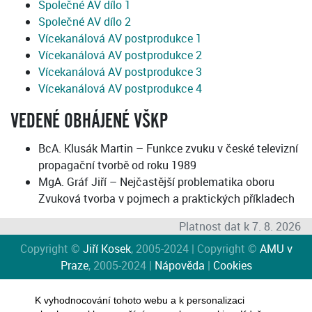
Společné AV dílo 1
Společné AV dílo 2
Vícekanálová AV postprodukce 1
Vícekanálová AV postprodukce 2
Vícekanálová AV postprodukce 3
Vícekanálová AV postprodukce 4
VEDENÉ OBHÁJENÉ VŠKP
BcA. Klusák Martin – Funkce zvuku v české televizní
propagační tvorbě od roku 1989
MgA. Gráf Jiří – Nejčastější problematika oboru
Zvuková tvorba v pojmech a praktických příkladech
Platnost dat k 7. 8. 2026
Copyright ©
Jiří Kosek
, 2005-2024 | Copyright ©
AMU v
Praze
, 2005-2024 |
Nápověda
|
Cookies
K vyhodnocování tohoto webu a k personalizaci