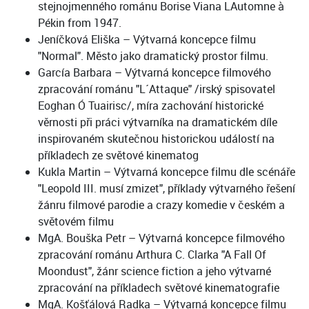
stejnojmenného románu Borise Viana LAutomne à
Pékin from 1947.
Jeníčková Eliška – Výtvarná koncepce filmu
"Normal". Město jako dramatický prostor filmu.
García Barbara – Výtvarná koncepce filmového
zpracování románu "L´Attaque" /irský spisovatel
Eoghan Ó Tuairisc/, míra zachování historické
věrnosti při práci výtvarníka na dramatickém díle
inspirovaném skutečnou historickou událostí na
příkladech ze světové kinematog
Kukla Martin – Výtvarná koncepce filmu dle scénáře
"Leopold III. musí zmizet", příklady výtvarného řešení
žánru filmové parodie a crazy komedie v českém a
světovém filmu
MgA. Bouška Petr – Výtvarná koncepce filmového
zpracování románu Arthura C. Clarka "A Fall Of
Moondust", žánr science fiction a jeho výtvarné
zpracování na příkladech světové kinematografie
MgA. Košťálová Radka – Výtvarná koncepce filmu