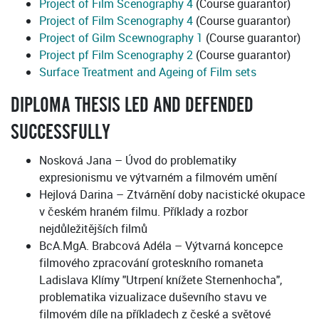
Project of Film Scenography 4
(Course guarantor)
Project of Film Scenography 4
(Course guarantor)
Project of Gilm Scewnography 1
(Course guarantor)
Project pf Film Scenography 2
(Course guarantor)
Surface Treatment and Ageing of Film sets
DIPLOMA THESIS LED AND DEFENDED
SUCCESSFULLY
Nosková Jana – Úvod do problematiky
expresionismu ve výtvarném a filmovém umění
Hejlová Darina – Ztvárnění doby nacistické okupace
v českém hraném filmu. Příklady a rozbor
nejdůležitějších filmů
BcA.MgA. Brabcová Adéla – Výtvarná koncepce
filmového zpracování groteskního romaneta
Ladislava Klímy "Utrpení knížete Sternenhocha",
problematika vizualizace duševního stavu ve
filmovém díle na příkladech z české a světové