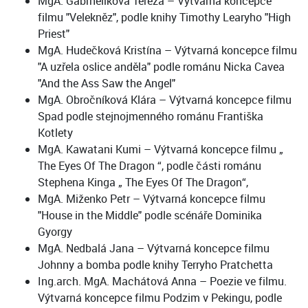
MgA. Gabrhelíková Tereza – Výtvarná koncepce
filmu "Velekněz", podle knihy Timothy Learyho "High
Priest"
MgA. Hudečková Kristína – Výtvarná koncepce filmu
"A uzřela oslice anděla" podle románu Nicka Cavea
"And the Ass Saw the Angel"
MgA. Obročníková Klára – Výtvarná koncepce filmu
Spad podle stejnojmenného románu Františka
Kotlety
MgA. Kawatani Kumi – Výtvarná koncepce filmu „
The Eyes Of The Dragon “, podle části románu
Stephena Kinga „ The Eyes Of The Dragon“,
MgA. Miženko Petr – Výtvarná koncepce filmu
"House in the Middle" podle scénáře Dominika
Gyorgy
MgA. Nedbalá Jana – Výtvarná koncepce filmu
Johnny a bomba podle knihy Terryho Pratchetta
Ing.arch. MgA. Machátová Anna – Poezie ve filmu.
Výtvarná koncepce filmu Podzim v Pekingu, podle