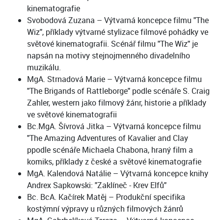
kinematografie
Svobodová Zuzana – Výtvarná koncepce filmu "The
Wiz", příklady výtvarné stylizace filmové pohádky ve
světové kinematografii. Scénář filmu "The Wiz" je
napsán na motivy stejnojmenného divadelního
muzikálu.
MgA. Strnadová Marie – Výtvarná koncepce filmu
"The Brigands of Rattleborge" podle scénáře S. Craig
Zahler, western jako filmový žánr, historie a příklady
ve světové kinematografii
Bc.MgA. Šívrová Jitka – Výtvarná koncepce filmu
"The Amazing Adventures of Kavalier and Clay
ppodle scénáře Michaela Chabona, hraný film a
komiks, příklady z české a světové kinematografie
MgA. Kalendová Natálie – Výtvarná koncepce knihy
Andrex Sapkowski: "Zaklíneč - Krev Elfů"
Bc. BcA. Kačírek Matěj – Produkční specifika
kostýmní výpravy u různých filmových žánrů