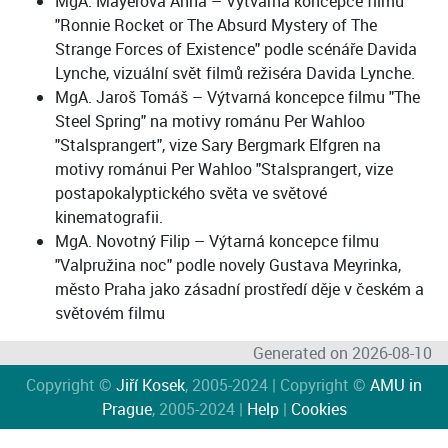
MgA. Mayerová Anna – Výtvarná koncepce filmu
"Ronnie Rocket or The Absurd Mystery of The
Strange Forces of Existence" podle scénáře Davida
Lynche, vizuální svět filmů režiséra Davida Lynche.
MgA. Jaroš Tomáš – Výtvarná koncepce filmu "The
Steel Spring" na motivy románu Per Wahloo
"Stalsprangert", vize Sary Bergmark Elfgren na
motivy románui Per Wahloo "Stalsprangert, vize
postapokalyptického světa ve světové
kinematografii.
MgA. Novotný Filip – Výtarná koncepce filmu
"Valpružina noc" podle novely Gustava Meyrinka,
město Praha jako zásadní prostředí děje v českém a
světovém filmu
Generated on 2026-08-10
Copyright ©
Jiří Kosek
, 2005-2024 | Copyright ©
AMU in
Prague
, 2005-2024 |
Help
|
Cookies