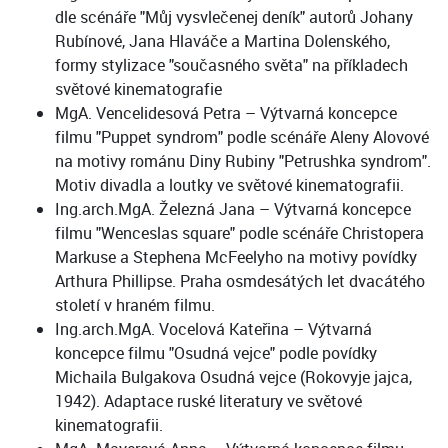
dle scénáře "Můj vysvlečenej deník" autorů Johany
Rubínové, Jana Hlaváče a Martina Dolenského,
formy stylizace "současného světa" na příkladech
světové kinematografie
MgA. Vencelidesová Petra – Výtvarná koncepce
filmu "Puppet syndrom" podle scénáře Aleny Alovové
na motivy románu Diny Rubiny "Petrushka syndrom".
Motiv divadla a loutky ve světové kinematografii.
Ing.arch.MgA. Železná Jana – Výtvarná koncepce
filmu "Wenceslas square" podle scénáře Christopera
Markuse a Stephena McFeelyho na motivy povídky
Arthura Phillipse. Praha osmdesátých let dvacátého
století v hraném filmu.
Ing.arch.MgA. Vocelová Kateřina – Výtvarná
koncepce filmu "Osudná vejce" podle povídky
Michaila Bulgakova Osudná vejce (Rokovyje jajca,
1942). Adaptace ruské literatury ve světové
kinematografii.