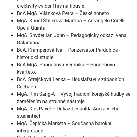
efektivity cvičení hry na housle
BcA.MgA. Vilánková Petra – České noneto
MgA. Kuncl Štillerová Martina – Arcangelo Corelli
Opera Quinta
MgA. Snyder Ian John – Pedagogický odkaz Ivana
Galamiana.
BcA. Kramperová Iva – Konzervatoř Pardubice -
historická studie
BcA.MgA. Panochová Veronika – Panochovo
kvarteto.
BcA. Strejčková Lenka – Houslařství v západních
Čechách
MgA. Kim Sang-A – Vývoj tradiční korejské hudby se
zaměřením na strunné nástroje
MgA. Kirs Pavel – Odkaz Leopolda Auera v jeho
studentech
MgA. Čepická Markéta – Současná barokní
interpretace