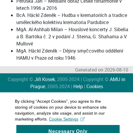
Pěruška Jan – Mediální obraz České filharmonie v
letech 1996 a 2016
BcA. Häckl Zdeněk – Hudba v krematoriích a tradice
uměleckého kolektivu krematoria Pardubice
MgA. Al-Ashhab Milan – Houslové koncerty J. Sibelia
a B. Bartóka č. 2 v podání J. Sterna, G. Shahama a V.
Mullové
MgA. Häckl Zdeněk – Dějiny smyčcového oddělení
HAMU v Praze od roku 1946
Generated on 2026-08-10
Copyright ©
Jiří Kosek
, 2005-2024 | Copyright ©
AMU in
Prague
, 2005-2024 |
Help
|
Cookies
By clicking “Accept Cookies”, you agree to the
storing of cookies on your device to enhance site
navigation, analyze site usage, and assist in our
marketing efforts.
Cookie Settings
Necessary Only