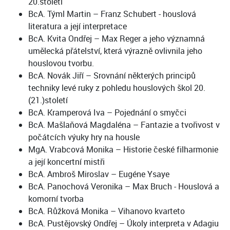
20.století
BcA. Týml Martin – Franz Schubert - houslová
literatura a její interpretace
BcA. Kvita Ondřej – Max Reger a jeho významná
umělecká přátelství, která výrazně ovlivnila jeho
houslovou tvorbu.
BcA. Novák Jiří – Srovnání některých principů
techniky levé ruky z pohledu houslových škol 20.
(21.)století
BcA. Kramperová Iva – Pojednání o smyčci
BcA. Mašlaňová Magdaléna – Fantazie a tvořivost v
počátcích výuky hry na housle
MgA. Vrabcová Monika – Historie české filharmonie
a její koncertní mistři
BcA. Ambroš Miroslav – Eugéne Ysaye
BcA. Panochová Veronika – Max Bruch - Houslová a
komorní tvorba
BcA. Růžková Monika – Vihanovo kvarteto
BcA. Pustějovský Ondřej – Úkoly interpreta v Adagiu