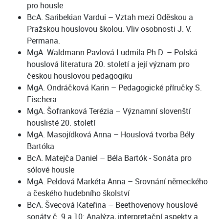
pro housle
BcA. Saribekian Vardui – Vztah mezi Oděskou a
Pražskou houslovou školou. Vliv osobnosti J. V.
Permana.
MgA. Waldmann Pavlová Ludmila Ph.D. – Polská
houslová literatura 20. století a její význam pro
českou houslovou pedagogiku
MgA. Ondráčková Karin – Pedagogické příručky S.
Fischera
MgA. Šofranková Terézia – Významní slovenští
houslisté 20. století
MgA. Masojídková Anna – Houslová tvorba Bély
Bartóka
BcA. Matejča Daniel – Béla Bartók - Sonáta pro
sólové housle
MgA. Peldová Markéta Anna – Srovnání německého
a českého hudebního školství
BcA. Švecová Kateřina – Beethovenovy houslové
sonáty č. 9 a 10: Analýza, interpretační aspekty a