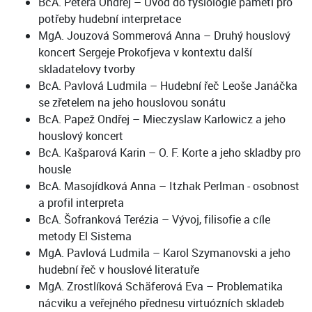
BcA. Petera Ondřej – Úvod do fysiologie paměti pro
potřeby hudební interpretace
MgA. Jouzová Sommerová Anna – Druhý houslový
koncert Sergeje Prokofjeva v kontextu další
skladatelovy tvorby
BcA. Pavlová Ludmila – Hudební řeč Leoše Janáčka
se zřetelem na jeho houslovou sonátu
BcA. Papež Ondřej – Mieczyslaw Karlowicz a jeho
houslový koncert
BcA. Kašparová Karin – O. F. Korte a jeho skladby pro
housle
BcA. Masojídková Anna – Itzhak Perlman - osobnost
a profil interpreta
BcA. Šofranková Terézia – Vývoj, filisofie a cíle
metody El Sistema
MgA. Pavlová Ludmila – Karol Szymanovski a jeho
hudební řeč v houslové literatuře
MgA. Zrostlíková Schäferová Eva – Problematika
nácviku a veřejného přednesu virtuózních skladeb