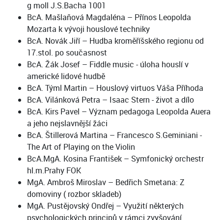
g moll J.S.Bacha 1001
BcA. Mašlaňová Magdaléna – Přínos Leopolda
Mozarta k vývoji houslové techniky
BcA. Novák Jiří – Hudba kroměříšského regionu od
17.stol. po současnost
BcA. Žák Josef – Fiddle music - úloha houslí v
americké lidové hudbě
BcA. Týml Martin – Houslový virtuos Váša Příhoda
BcA. Vilánková Petra – Isaac Stern - život a dílo
BcA. Kirs Pavel – Význam pedagoga Leopolda Auera
a jeho nejslavnější žáci
BcA. Štillerová Martina – Francesco S.Geminiani -
The Art of Playing on the Violin
BcA.MgA. Kosina František – Symfonický orchestr
hl.m.Prahy FOK
MgA. Ambroš Miroslav – Bedřich Smetana: Z
domoviny ( rozbor skladeb)
MgA. Pustějovský Ondřej – Využití některých
psychologických principů v rámci zvyšování