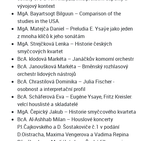
vývojový kontext
MgA. Bayartsogt Bilguun – Comparison of the
studies in the USA.
MgA. Matejča Daniel – Preludia E. Ysaÿe jako jeden
z mnoha klíčů k jeho sonátám
MgA. Strejčková Lenka – Historie českých
smyčcových kvartet
BcA. klodová Markéta – Janáčkův komorní orchestr
BcA. Janoušková Markéta – Brněnský rozhlasový
orchestr lidových nástrojů
BcA. Chrastilová Dominika – Julia Fischer -
osobnost a interpretační profil
BcA. Schäferová Eva – Eugéne Ysaye, Fritz Kreisler:
velcí houslisté a skladatelé
MgA. Čepický Jakub – Historie smyčcového kvarteta
BcA. Al-Ashhab Milan – Houslové koncerty
P.I.Čajkovského a D. Šostakoviče č.1 v podání
D.Oistracha, Maxima Vengerova a Vadima Repina