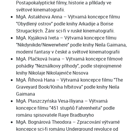
Postapokalyptické filmy, historie a příklady ve
světové kinematografii.
MgA. Astakhova Anna – Výtvarná koncepce filmu
"Obydlený ostrov" podle knihy Arkadije a Borise
Strugackých. Žánr sci-fi v ruské kinematografii.
MgA. Kyjáková Iveta – Výtvarná koncepce filmu
"Nikdynikde/Newerwhere" podle knihy Neila Gaimana,
moderní fantasy v české a světové kinematografii
MgA. Plačková Ivana – Výtvarná koncepce filmové
pohádky "Neználkovy příhody", podle stejnojmenné
knihy Nikolaje Nikolajeviče Nosova
MgA. Říhová Hana – Výtvarná koncepce filmu "The
Graveyard Book/Kniha hřbitova" podle knihy Neila
Gaimana
MgA. Płaszczyńska Vesa-Iliyana – Výtvarná
koncepce filmu "451 stupňů Fahrenheita" podle
románu spisovatele Raye Bradburyho
MgA. Bognárová Theodora – Zpracování výtvarné
koncepce sci-fi románu Underground revoluce od