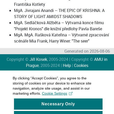
Františka Kotlety
MgA. Jivrajani Anandi – THE EPIC OF KRISHNA: A
STORY OF LIGHT AMIDST SHADOWS
MgA. Sedláčková Alžběta – Výtvarná konce filmu
"Projekt Kronos" dle knižní předlohy Pavla Bareše
MgA. MgA. Rašková Kateřina – Výtvarné zpracování
scénáře Mia Frank, Harry Winer: "The seer"
Generated on 2026-08-06
Copyright ©
Jiří Kosek
, 2005-2024 | Copyright ©
AMU in
Prague
, 2005-2024 |
Help
|
Cookies
By clicking “Accept Cookies”, you agree to the
storing of cookies on your device to enhance site
navigation, analyze site usage, and assist in our
marketing efforts.
Cookie Settings
Necessary Only