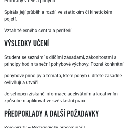
Protitahy v těle a pohybu.
Spirála její průběh a rozdíl ve statickém či kinetickém
pojetí.
Vztah tělesného centra a periferií.
VÝSLEDKY UČENÍ
Student se seznámí s dílčími zásadami, zákonitostmi a
principy hodin taneční pohybové výchovy. Pozná konkrétní
pohybové principy a témata, které pohyb u dítěte zásadně
ovlivňují a utváří.
Je schopen získané informace adekvátním a kreativním
způsobem aplikovat ve své vlastní praxi.
PŘEDPOKLADY A DALŠÍ POŽADAVKY
Korekvizity – Pedagogický proseminář 1