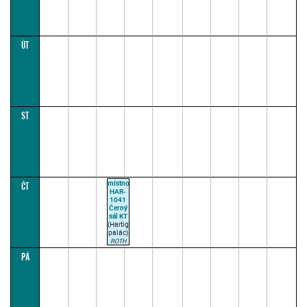
ÚT
ST
místnost
ČT
HAR-
1041
Černý
sál KT
(Hartigovský
palác)
ROTH
ELBLOVÁ
PÁ
M.
10:45–
12:15
(paralelka
1)