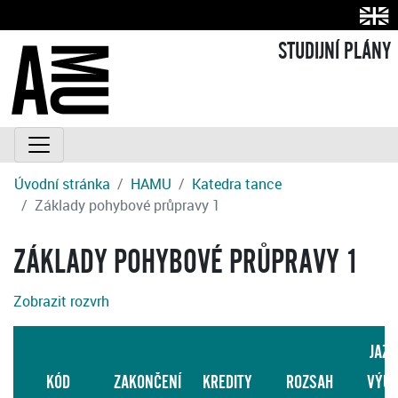
STUDIJNÍ PLÁNY
Úvodní stránka
HAMU
Katedra tance
Základy pohybové průpravy 1
ZÁKLADY POHYBOVÉ PRŮPRAVY 1
Zobrazit rozvrh
JAZY
KÓD
ZAKONČENÍ
KREDITY
ROZSAH
VÝU