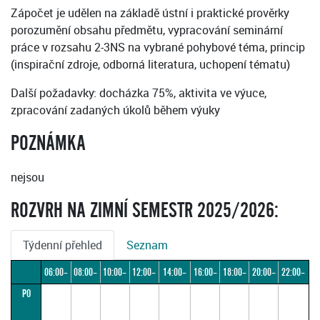
Zápočet je udělen na základě ústní i praktické prověrky
porozumění obsahu předmětu, vypracování seminární
práce v rozsahu 2-3NS na vybrané pohybové téma, princip
(inspirační zdroje, odborná literatura, uchopení tématu)
Další požadavky: docházka 75%, aktivita ve výuce,
zpracování zadaných úkolů během výuky
POZNÁMKA
nejsou
ROZVRH NA ZIMNÍ SEMESTR 2025/2026:
Týdenní přehled
Seznam
06:00–
08:00–
10:00–
12:00–
14:00–
16:00–
18:00–
20:00–
22:00–
PO
08:00
10:00
12:00
14:00
16:00
18:00
20:00
22:00
24:00