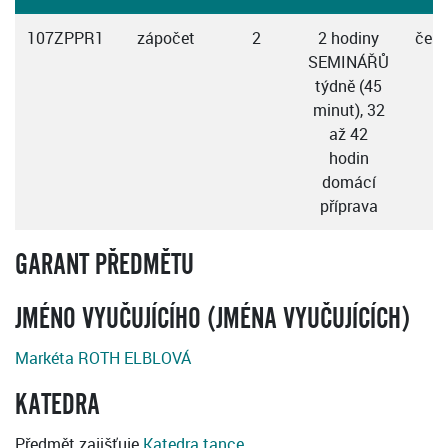
107ZPPR1
zápočet
2
2 hodiny
česk
SEMINÁŘŮ
týdně (45
minut), 32
až 42
hodin
domácí
příprava
GARANT PŘEDMĚTU
JMÉNO VYUČUJÍCÍHO (JMÉNA VYUČUJÍCÍCH)
Markéta ROTH ELBLOVÁ
KATEDRA
Předmět zajišťuje
Katedra tance