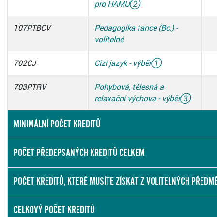
pro HAMU
②
107PTBCV
Pedagogika tance (Bc.) -
volitelné
702CJ
Cizí jazyk - výběr
①
703PTRV
Pohybová, tělesná a
relaxační výchova - výběr
③
MINIMÁLNÍ POČET KREDITŮ
POČET PŘEDEPSANÝCH KREDITŮ CELKEM
POČET KREDITŮ, KTERÉ MUSÍTE ZÍSKAT Z VOLITELNÝCH PŘEDM
CELKOVÝ POČET KREDITŮ