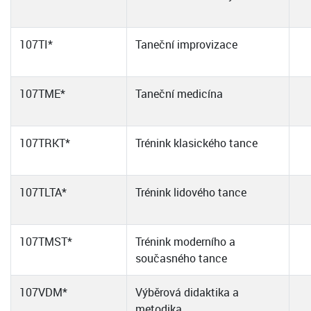
107TI*
Taneční improvizace
107TME*
Taneční medicína
107TRKT*
Trénink klasického tance
107TLTA*
Trénink lidového tance
107TMST*
Trénink moderního a
současného tance
107VDM*
Výběrová didaktika a
metodika