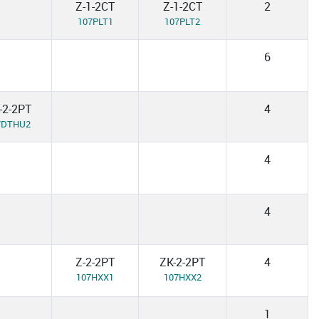
Z-1-2CT
Z-1-2CT
2
107PLT1
107PLT2
6
-2-2PT
4
7DTHU2
4
4
Z-2-2PT
ZK-2-2PT
4
107HXX1
107HXX2
1