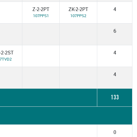
Z-2-2PT
ZK-2-2PT
4
107PPS1
107PPS2
6
-2-2ST
4
07TVD2
4
133
0