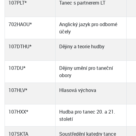
107PLT*
Tanec s partnerem LT
702HAOU*
Anglický jazyk pro odborné
účely
107DTHU*
Dějiny a teorie hudby
107DU*
Dějiny umění pro taneční
obory
107HLV*
Hlasová výchova
107HXX*
Hudba pro tanec 20. a 21.
století
107SKTA
Soustředění katedry tance