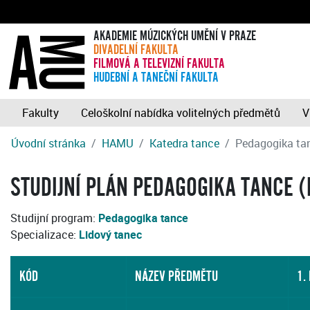
AKADEMIE MÚZICKÝCH UMĚNÍ V PRAZE
DIVADELNÍ FAKULTA
FILMOVÁ A TELEVIZNÍ FAKULTA
HUDEBNÍ A TANEČNÍ FAKULTA
Fakulty
Celoškolní nabídka volitelných předmětů
V
Úvodní stránka
HAMU
Katedra tance
Pedagogika tan
STUDIJNÍ PLÁN PEDAGOGIKA TANCE (
Studijní program:
Pedagogika tance
Specializace:
Lidový tanec
KÓD
NÁZEV PŘEDMĚTU
1.