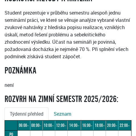
Student prezentuje v průběhu semestru alespoň jednu
seminární práci, ve které se věnuje analýze vybrané vlastní
zvukové nahrávky z hlediska popisu realizace, vzniklých
úskalí, metod řešení problému a sebekritického
zhodnocení výsledku. Účast na semináři je povinná,
požadovaná docházka je nejméně 70 %. Při splnění všech
podmínek získává student zápočet.
POZNÁMKA
není
ROZVRH NA ZIMNÍ SEMESTR 2025/2026:
Týdenní přehled
Seznam
06:00–
08:00–
10:00–
12:00–
14:00–
16:00–
18:00–
20:00–
22:00–
PO
08:00
10:00
12:00
14:00
16:00
18:00
20:00
22:00
24:00