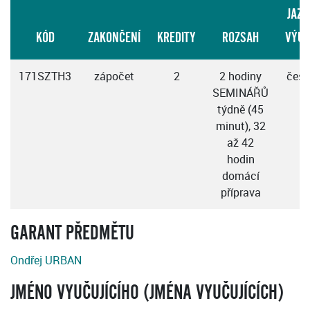
JAZY
KÓD
ZAKONČENÍ
KREDITY
ROZSAH
VÝUK
171SZTH3
zápočet
2
2 hodiny
česk
SEMINÁŘŮ
týdně (45
minut), 32
až 42
hodin
domácí
příprava
GARANT PŘEDMĚTU
Ondřej URBAN
JMÉNO VYUČUJÍCÍHO (JMÉNA VYUČUJÍCÍCH)