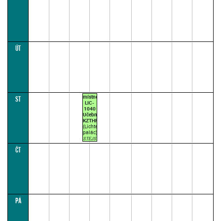
ÚT
místnost
ST
LIC-
1040
Učebna
KZTHR
(Lichtenštejnský
palác)
STEJSKALOVÁ
S.
ČT
11:10–
12:40
(přednášková
par.
1)
PÁ