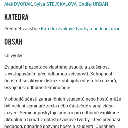
Aleš DVOŘÁK
,
Sylva STEJSKALOVÁ
,
Ondřej URBAN
KATEDRA
Předmět zajišťuje
Katedra zvukové tvorby a hudební režie
OBSAH
Cíl výuky:
Zvládnutí prezentace vlastního úsudku a zkušenost
s vystupováním před odbornou veřejností. Schopnost
účastnit se aktivně diskuze, obhajoba vlastních názorů,
osvojení si odborné terminologie.
V případě účasti zahraničních studentů nebo hostů může
být vedení semináře zcela nebo částečně v anglickém
jazyce. Seminář poskytuje prostor pro odborné explikace
aktuálních témat z oblasti zvukové tvorby, které přednáší
pedagog, případně pozvaní hosté a studenti. Obsahem