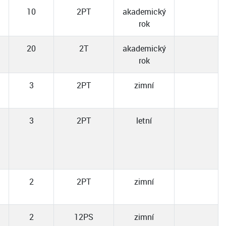
10
2PT
akademický
rok
20
2T
akademický
rok
3
2PT
zimní
3
2PT
letní
2
2PT
zimní
2
12PS
zimní