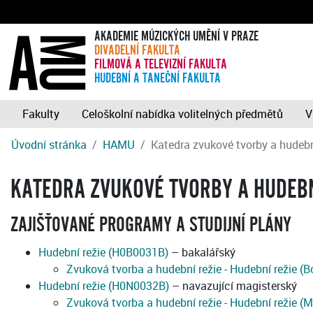
AKADEMIE MÚZICKÝCH UMĚNÍ V PRAZE
DIVADELNÍ FAKULTA
FILMOVÁ A TELEVIZNÍ FAKULTA
HUDEBNÍ A TANEČNÍ FAKULTA
Fakulty
Celoškolní nabídka volitelných předmětů
V
Úvodní stránka
HAMU
Katedra zvukové tvorby a hudebn
KATEDRA ZVUKOVÉ TVORBY A HUDEBN
ZAJIŠŤOVANÉ PROGRAMY A STUDIJNÍ PLÁNY
Hudební režie (H0B0031B)
– bakalářský
Zvuková tvorba a hudební režie - Hudební režie (
Hudební režie (H0N0032B)
– navazující magisterský
Zvuková tvorba a hudební režie - Hudební režie (