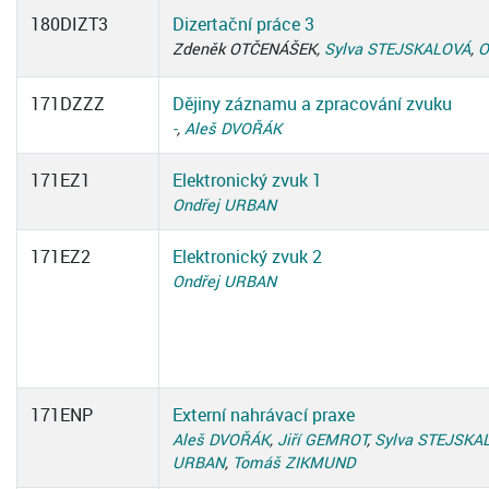
180DIZT3
Dizertační práce 3
Zdeněk OTČENÁŠEK,
Sylva STEJSKALOVÁ
,
O
171DZZZ
Dějiny záznamu a zpracování zvuku
-
,
Aleš DVOŘÁK
171EZ1
Elektronický zvuk 1
Ondřej URBAN
171EZ2
Elektronický zvuk 2
Ondřej URBAN
171ENP
Externí nahrávací praxe
Aleš DVOŘÁK
,
Jiří GEMROT
,
Sylva STEJSKA
URBAN
,
Tomáš ZIKMUND