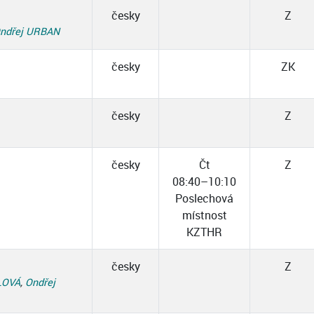
česky
Z
ndřej URBAN
česky
ZK
česky
Z
česky
Čt
Z
08:40–10:10
Poslechová
místnost
KZTHR
česky
Z
LOVÁ
,
Ondřej