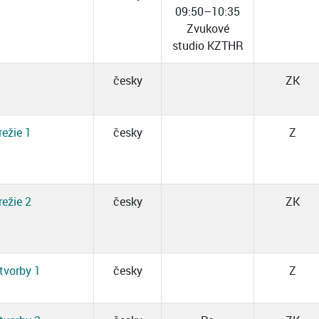
09:50–10:35
Zvukové
studio KZTHR
česky
ZK
ežie 1
česky
Z
ežie 2
česky
ZK
tvorby 1
česky
Z