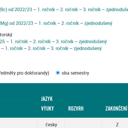
 (Bc) od 2022/23
–
1. ročník
–
2. ročník
–
3. ročník
–
zjednoduš
 (Mg) od 2022/23
–
1. ročník
–
2. ročník
–
zjednodušený
torský
/25
–
1. ročník
–
2. ročník
–
3. ročník
–
zjednodušený
–
1. ročník
–
2. ročník
–
3. ročník
–
zjednodušený
ředměty pro doktorandy)
oba semestry
JAZYK
VÝUKY
ROZVRH
ZAKONČENÍ
česky
Z