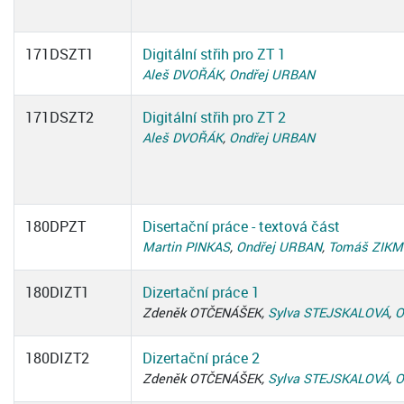
171DSZT1
Digitální střih pro ZT 1
Aleš DVOŘÁK
,
Ondřej URBAN
171DSZT2
Digitální střih pro ZT 2
Aleš DVOŘÁK
,
Ondřej URBAN
180DPZT
Disertační práce - textová část
Martin PINKAS
,
Ondřej URBAN
,
Tomáš ZIK
180DIZT1
Dizertační práce 1
Zdeněk OTČENÁŠEK,
Sylva STEJSKALOVÁ
,
O
180DIZT2
Dizertační práce 2
Zdeněk OTČENÁŠEK,
Sylva STEJSKALOVÁ
,
O