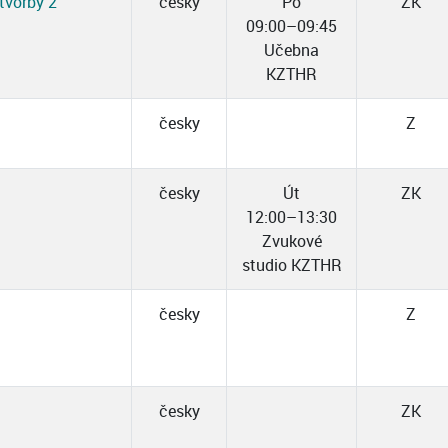
tvorby 2
česky
Po
ZK
09:00–09:45
Učebna
KZTHR
česky
Z
česky
Út
ZK
12:00–13:30
Zvukové
studio KZTHR
česky
Z
česky
ZK