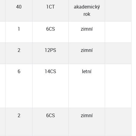
40
1CT
akademický
rok
1
6CS
zimní
2
12PS
zimní
6
14CS
letní
2
6CS
zimní