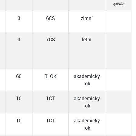
vypsán
3
6CS
zimní
3
7CS
letní
60
BLOK
akademický
rok
10
1CT
akademický
rok
10
1CT
akademický
rok