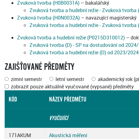
Zvuková tvorba (H0B0031A)
– bakalářský
Zvuková tvorba a hudební režie - Zvuková tvorba
Zvuková tvorba (H0N0032A)
– navazující magisterský
Zvuková tvorba a hudební režie - Zvuková tvorba
Zvuková tvorba a hudební režie (P0215D310012)
– dok
Zvuková tvorba (D) - SP na dostudování od 2024
Zvuková tvorba a hudební režie (D) od 2023/2024
ZAJIŠŤOVANÉ PŘEDMĚTY
zimní semestr
letní semestr
akademický rok (p
zobrazit pouze aktuálně vyučované (vypsané) předměty
KÓD
NÁZEV PŘEDMĚTU
VYUČUJÍCÍ
171AKUM
Akustická měření