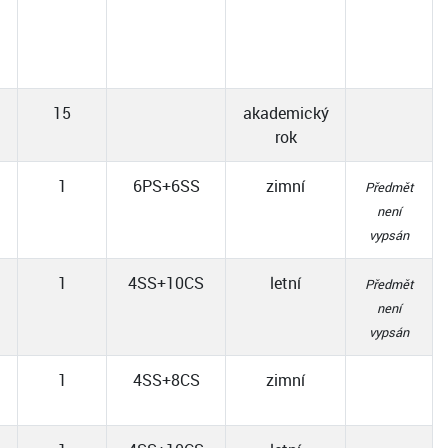
15
akademický
rok
1
6PS+6SS
zimní
Předmět
není
vypsán
1
4SS+10CS
letní
Předmět
není
vypsán
1
4SS+8CS
zimní