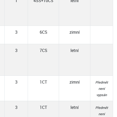
1
4SS+10CS
letní
3
6CS
zimní
3
7CS
letní
3
1CT
zimní
Předmět
není
vypsán
3
1CT
letní
Předmět
není