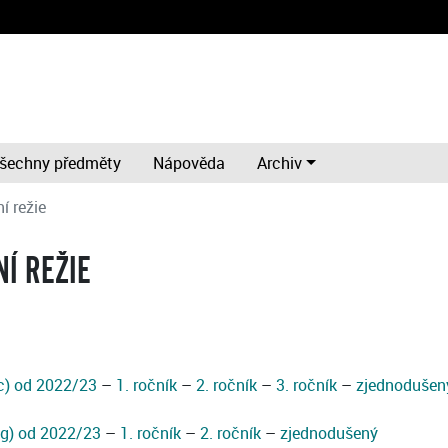
šechny předměty
Nápověda
Archiv
í režie
Í REŽIE
Bc) od 2022/23
–
1. ročník
–
2. ročník
–
3. ročník
–
zjednodušen
Mg) od 2022/23
–
1. ročník
–
2. ročník
–
zjednodušený