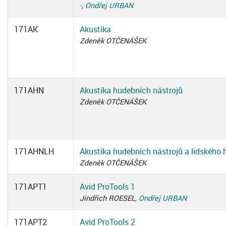
-
,
Ondřej URBAN
171AK
Akustika
Zdeněk OTČENÁŠEK
171AHN
Akustika hudebních nástrojů
Zdeněk OTČENÁŠEK
171AHNLH
Akustika hudebních nástrojů a lidského 
Zdeněk OTČENÁŠEK
171APT1
Avid ProTools 1
Jindřich ROESEL,
Ondřej URBAN
171APT2
Avid ProTools 2