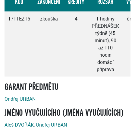
KÓD
ZAKONČENÍ
KREDITY
ROZSAH
VÝU
171TEZT6
zkouška
4
1 hodiny
čes
PŘEDNÁŠEK
týdně (45
minut), 90
až 110
hodin
domácí
příprava
GARANT PŘEDMĚTU
Ondřej URBAN
JMÉNO VYUČUJÍCÍHO (JMÉNA VYUČUJÍCÍCH)
Aleš DVOŘÁK
,
Ondřej URBAN