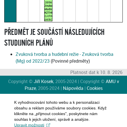
2056
Zvukové
studio
KZTHR
(Lichtenštejnský
palác)
DVOŘÁK
A.
10:40–
PŘEDMĚT JE SOUČÁSTÍ NÁSLEDUJÍCÍCH
12:10
SUDÝ
TÝDEN
STUDIJNÍCH PLÁNŮ
(přednášková
par.
1)
Zvuková tvorba a hudební režie - Zvuková tvorba
(Mg) od 2022/23
(Povinné předměty)
Platnost dat k 10. 8. 2026
Copyright ©
Jiří Kosek
, 2005-2024 | Copyright ©
AMU v
Praze
, 2005-2024 |
Nápověda
|
Cookies
K vyhodnocování tohoto webu a k personalizaci
obsahu a reklam používáme soubory cookies. Když
klikněte na „přijmout cookies", poskytnete nám
souhlas k jejich uložení, správě a analýze.
Upravit možnosti