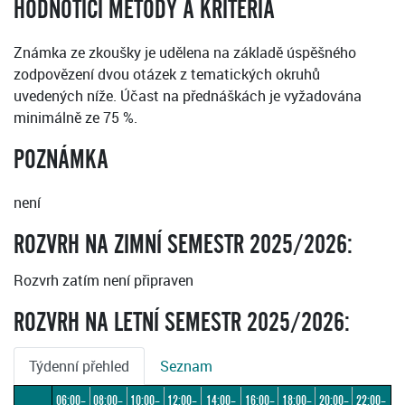
HODNOTICÍ METODY A KRITÉRIA
Známka ze zkoušky je udělena na základě úspěšného
zodpovězení dvou otázek z tematických okruhů
uvedených níže. Účast na přednáškách je vyžadována
minimálně ze 75 %.
POZNÁMKA
není
ROZVRH NA ZIMNÍ SEMESTR 2025/2026:
Rozvrh zatím není připraven
ROZVRH NA LETNÍ SEMESTR 2025/2026:
Týdenní přehled
Seznam
06:00–
08:00–
10:00–
12:00–
14:00–
16:00–
18:00–
20:00–
22:00–