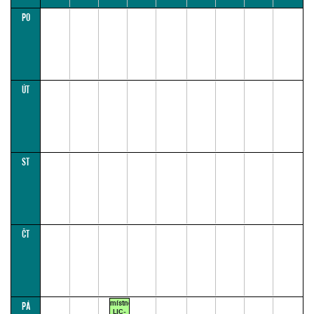
PO
08:00
10:00
12:00
14:00
16:00
18:00
20:00
22:00
24:00
ÚT
ST
ČT
místnost
PÁ
LIC-