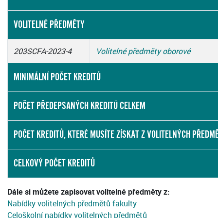
VOLITELNÉ PŘEDMĚTY
203SCFA-2023-4
Volitelné předměty oborové
MINIMÁLNÍ POČET KREDITŮ
POČET PŘEDEPSANÝCH KREDITŮ CELKEM
POČET KREDITŮ, KTERÉ MUSÍTE ZÍSKAT Z VOLITELNÝCH PŘEDM
CELKOVÝ POČET KREDITŮ
Dále si můžete zapisovat volitelné předměty z:
Nabídky volitelných předmětů fakulty
Celoškolní nabídky volitelných předmětů