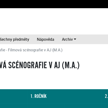
šechny předměty
Nápověda
Archiv
ie - Filmová scénografie v AJ (M.A.)
VÁ SCÉNOGRAFIE V AJ (M.A.)
1. ROČNÍK
2