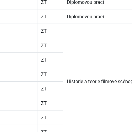
ZT
Diplomovou prací
ZT
Diplomovou prací
ZT
ZT
ZT
ZT
Historie a teorie filmové scén
ZT
ZT
ZT