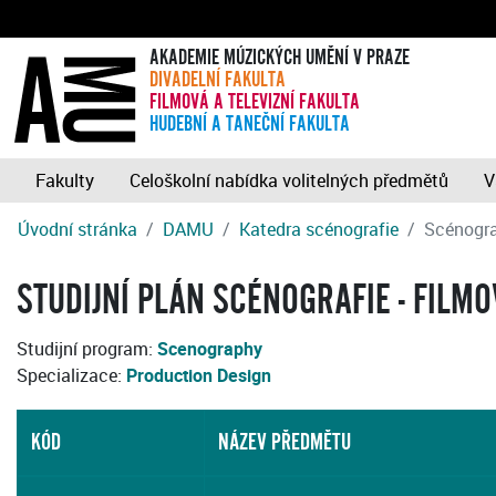
AKADEMIE MÚZICKÝCH UMĚNÍ V PRAZE
DIVADELNÍ FAKULTA
FILMOVÁ A TELEVIZNÍ FAKULTA
HUDEBNÍ A TANEČNÍ FAKULTA
Fakulty
Celoškolní nabídka volitelných předmětů
V
Úvodní stránka
DAMU
Katedra scénografie
Scénograf
STUDIJNÍ PLÁN SCÉNOGRAFIE - FILMO
Studijní program:
Scenography
Specializace:
Production Design
KÓD
NÁZEV PŘEDMĚTU