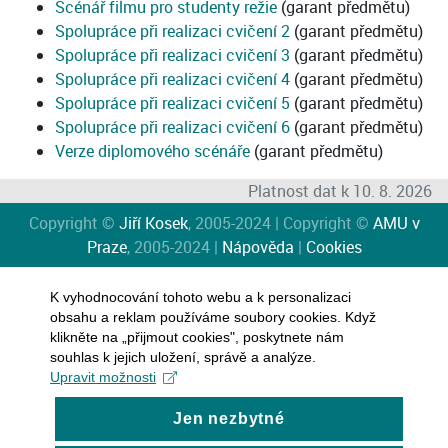
Scénář filmu pro studenty režie
(garant předmětu)
Spolupráce při realizaci cvičení 2
(garant předmětu)
Spolupráce při realizaci cvičení 3
(garant předmětu)
Spolupráce při realizaci cvičení 4
(garant předmětu)
Spolupráce při realizaci cvičení 5
(garant předmětu)
Spolupráce při realizaci cvičení 6
(garant předmětu)
Verze diplomového scénáře
(garant předmětu)
Platnost dat k 10. 8. 2026
Copyright ©
Jiří Kosek
, 2005-2024 | Copyright ©
AMU v
Praze
, 2005-2024 |
Nápověda
|
Cookies
K vyhodnocování tohoto webu a k personalizaci
obsahu a reklam používáme soubory cookies. Když
klikněte na „přijmout cookies", poskytnete nám
souhlas k jejich uložení, správě a analýze.
Upravit možnosti
Jen nezbytné