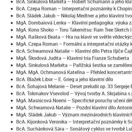
BcA. Sinkulová Markéta – Robert Schumann a jeho klavír
BcA. Czepa Roman – Interpretační poznámky k Chopin
BcA. Sládek Jakub – Nikolaj Medtner a jeho klavírní tv
MgA. Dombaiová Lenka – Klavírní pedagogika: výuka 
MgA. Kono Shoko – Toru Takemitsu: Rain Tree Sketch II
MgA. Rašková Beata – Hra na klavír ve světle vědecký
MgA. Czepa Roman – Formální a interpretační otázky k
BcA. Schwamová Natalie – Klavírní dílo Petra Iljiče Ča
MgA. Škodová Judita – Klavírní tria Franze Schuberta
MgA. Sinkulová Markéta – Pařížská šestka se zaměřením
MgA. MgA. Ochmanová Kateřina – Přehled koncertantníc
BcA. Blažek Libor – E. Grieg a jeho klavírní dílo
BcA. Šohajová Melanie – Deset preludií op. 33 Sergeje 
BcA. Tokmakov Vsevolod – Vývoj tvorby A. Skrjabina s p
MgA. Masnicová Noemi – Specifické poruchy učení dětí 
MgA. Schwamová Natalie – Pozdní klavírní dílo Anton
MgA. Sládek Jakub – Význam mezinárodních klavírních 
BcA. Kijonková Veronika – Interpretační poznámky k 
BcA. Suchánková Sára – Sonátový cyklus ve tvorbě L