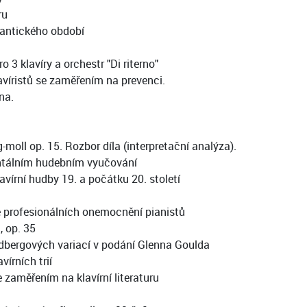
ru
mantického období
3 klavíry a orchestr "Di riterno"
íristů se zaměřením na prevenci.
na.
-moll op. 15. Rozbor díla (interpretační analýza).
ntálním hudebním vyučování
írní hudby 19. a počátku 20. století
 profesionálních onemocnění pianistů
, op. 35
bergových variací v podání Glenna Goulda
írních trií
zaměřením na klavírní literaturu