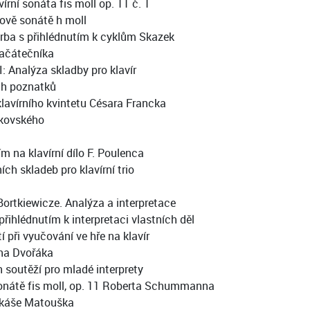
ní sonáta fis moll op. 11 č. 1
ově sonátě h moll
orba s přihlédnutím k cyklům Skazek
začátečníka
: Analýza skladby pro klavír
ch poznatků
lavírního kvintetu Césara Francka
jkovského
 na klavírní dílo F. Poulenca
h skladeb pro klavírní trio
Bortkiewicze. Analýza a interpretace
řihlédnutím k interpretaci vlastních děl
při vyučování ve hře na klavír
ína Dvořáka
soutěží pro mladé interprety
Sonátě fis moll, op. 11 Roberta Schummanna
ukáše Matouška