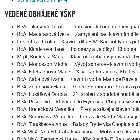
VEDENÉ OBHÁJENÉ VŠKP
BcA Lukášová Dorota – Profesionální onemocnění piani
BcA. Madarasová Iveta – Zamyšlení nad klavírním díl
Loskotová Lenka – Klavírní dílo F. M. Bartholdyho s přih
BcA. Klinderová Jana – Polonézy a valčíky F. Chopina
MgA. Budínská Šárka – Klavírní tvorba inspirovaná lit
BcA. Monoszon Michal – Vývoj sonátové klavírní tvor
BcA. Erlebachová Marie – S. V. Rachmaninov: Etudes t
BcA. Čabalová Ivana – Klavírní tvorba Maurice Ravela
BcA. Zemenová Hana – Robert Schumann - Sonáta g m
BcA. Lukášová Dorota – 21. století v soudobé hudbě pro
BcA. Pešek Jiří – Klavírní dílo Fryderyka Chopina se z
BcA. Hudečková Veronika – Život a stěžejní klavírní dí
BcA. Šmausová Veronika – Tomás de Santa María a jeh
BcA. Trauškeová Anna – Balady Fryderyka Chopina s d
BcA.MgA. Németh Čabalová Ivana – Motivace u klavír
BcA.MgA. Zemenová Hana – Klavírní dílo E. Rautavaar