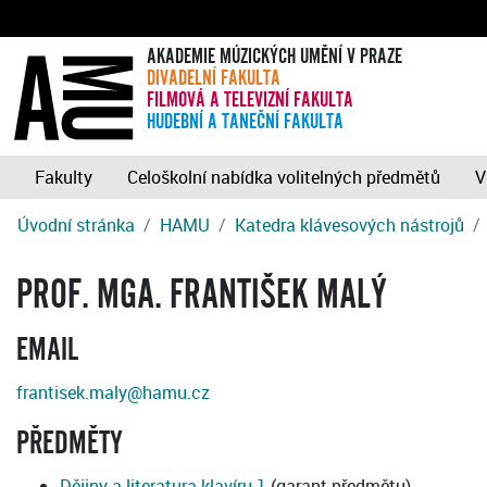
AKADEMIE MÚZICKÝCH UMĚNÍ V PRAZE
DIVADELNÍ FAKULTA
FILMOVÁ A TELEVIZNÍ FAKULTA
HUDEBNÍ A TANEČNÍ FAKULTA
Fakulty
Celoškolní nabídka volitelných předmětů
V
Úvodní stránka
HAMU
Katedra klávesových nástrojů
PROF. MGA. FRANTIŠEK MALÝ
EMAIL
frantisek.maly@hamu.cz
PŘEDMĚTY
Dějiny a literatura klavíru 1
(garant předmětu)