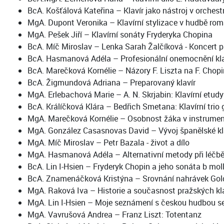
BcA. Košťálová Kateřina – Klavír jako nástroj v orchest
MgA. Dupont Veronika – Klavírní stylizace v hudbě ro
MgA. Pešek Jiří – Klavírní sonáty Fryderyka Chopina
BcA. Míč Miroslav – Lenka Sarah Žalčíková - Koncert pro 
BcA. Hasmanová Adéla – Profesionální onemocnění klav
BcA. Marečková Kornélie – Názory F. Liszta na F. Chopi
BcA. Žigmundová Adriana – Preparovaný klavír
MgA. Erlebachová Marie – A. N. Skrjabin: Klavírní etudy
BcA. Králíčková Klára – Bedřich Smetana: Klavírní trio g
MgA. Marečková Kornélie – Osobnost žáka v instrume
MgA. González Casasnovas David – Vývoj španělské klav
MgA. Míč Miroslav – Petr Bazala - život a dílo
MgA. Hasmanová Adéla – Alternativní metody při léčbě
BcA. Lin I-Hsien – Fryderyk Chopin a jeho sonáta b moll
BcA. Znamenáčková Kristýna – Srovnání nahrávek Gold
MgA. Raková Iva – Historie a současnost pražských klav
MgA. Lin I-Hsien – Moje seznámení s českou hudbou se 
MgA. Vavrušová Andrea – Franz Liszt: Totentanz