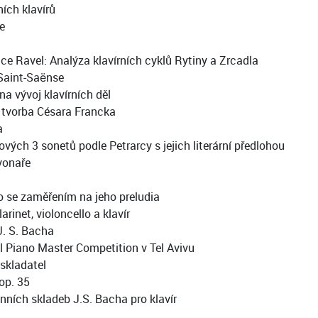
ích klavírů
e
e Ravel: Analýza klavírních cyklů Rytiny a Zrcadla
 Saint-Saënse
a vývoj klavírních děl
 tvorba Césara Francka
a
ých 3 sonetů podle Petrarcy s jejich literární předlohou
vonaře
o se zaměřením na jeho preludia
rinet, violoncello a klavír
J. S. Bacha
l Piano Master Competition v Tel Avivu
 skladatel
op. 35
ních skladeb J.S. Bacha pro klavír