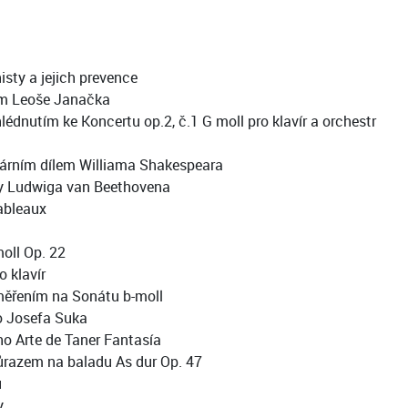
sty a jejich prevence
em Leoše Janačka
lédnutím ke Koncertu op.2, č.1 G moll pro klavír a orchestr
erárním dílem Williama Shakespeara
by Ludwiga van Beethovena
ableaux
oll Op. 22
 klavír
aměřením na Sonátu b-moll
lo Josefa Suka
o Arte de Taner Fantasía
ůrazem na baladu As dur Op. 47
u
y