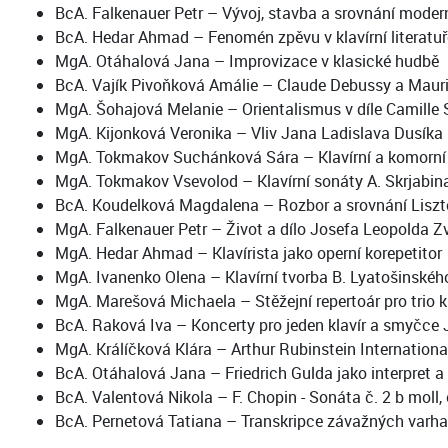
BcA. Falkenauer Petr – Vývoj, stavba a srovnání modern
BcA. Hedar Ahmad – Fenomén zpěvu v klavírní literatuř
MgA. Otáhalová Jana – Improvizace v klasické hudbě
BcA. Vajík Pivoňková Amálie – Claude Debussy a Mauric
MgA. Šohajová Melanie – Orientalismus v díle Camille
MgA. Kijonková Veronika – Vliv Jana Ladislava Dusíka n
MgA. Tokmakov Suchánková Sára – Klavírní a komorní
MgA. Tokmakov Vsevolod – Klavírní sonáty A. Skrjabin
BcA. Koudelková Magdalena – Rozbor a srovnání Lisztov
MgA. Falkenauer Petr – Život a dílo Josefa Leopolda Z
MgA. Hedar Ahmad – Klavírista jako operní korepetitor
MgA. Ivanenko Olena – Klavírní tvorba B. Lyatošinskéh
MgA. Marešová Michaela – Stěžejní repertoár pro trio kla
BcA. Raková Iva – Koncerty pro jeden klavír a smyčce 
MgA. Králíčková Klára – Arthur Rubinstein Internationa
BcA. Otáhalová Jana – Friedrich Gulda jako interpret a
BcA. Valentová Nikola – F. Chopin - Sonáta č. 2 b moll, 
BcA. Pernetová Tatiana – Transkripce závažných varhan