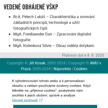
VEDENÉ OBHÁJENÉ VŠKP
BcA. Pelech Lukáš – Charakteristika a srovnání
základních principů, technologií a užití
fotografických čipů
MgA. Friedlaender Dan – Zpracování digitální
fotografie
MgA. Kořenková Silvie – Obraz viděný dotykem.
Platnost dat k 8. 8. 2026
Copyright ©
Jiří Kosek
, 2005-2024 | Copyright ©
AMU v
Praze
, 2005-2024 |
Nápověda
|
Cookies
K vyhodnocování tohoto webu a k personalizaci
obsahu a reklam používáme soubory cookies. Když
klikněte na „přijmout cookies", poskytnete nám
souhlas k jejich uložení, správě a analýze.
Upravit možnosti