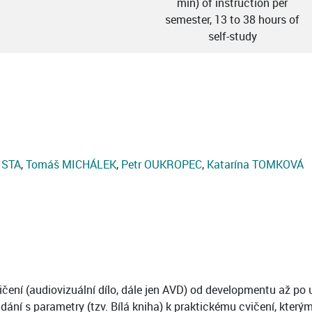
min) of instruction per
semester, 13 to 38 hours of
self-study
ISTA
,
Tomáš MICHÁLEK
,
Petr OUKROPEC
,
Katarína TOMKOVÁ
ičení (audiovizuální dílo, dále jen AVD) od developmentu až po
 s parametry (tzv. Bílá kniha) k praktickému cvičení, kterými s