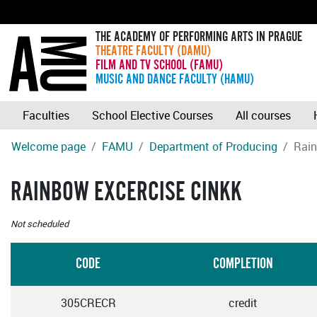
THE ACADEMY OF PERFORMING ARTS IN PRAGUE
THEATRE FACULTY (DAMU)
FILM AND TV SCHOOL (FAMU)
MUSIC AND DANCE FACULTY (HAMU)
Faculties
School Elective Courses
All courses
Welcome page
FAMU
Department of Producing
Rain
RAINBOW EXCERCISE CINKK
Not scheduled
CODE
COMPLETION
305CRECR
credit