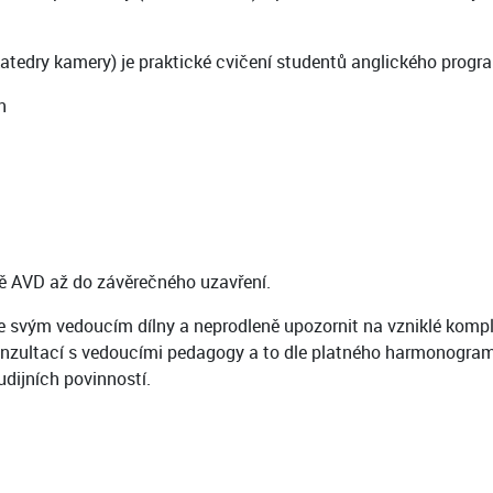
tedry kamery) je praktické cvičení studentů anglického progr
n
bě AVD až do závěrečného uzavření.
 svým vedoucím dílny a neprodleně upozornit na vzniklé komplik
konzultací s vedoucími pedagogy a to dle platného harmonogram
udijních povinností.