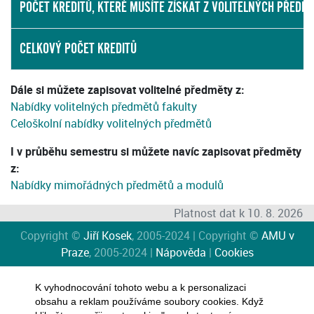
POČET KREDITŮ, KTERÉ MUSÍTE ZÍSKAT Z VOLITELNÝCH PŘEDM
CELKOVÝ POČET KREDITŮ
Dále si můžete zapisovat volitelné předměty z:
Nabídky volitelných předmětů fakulty
Celoškolní nabídky volitelných předmětů
I v průběhu semestru si můžete navíc zapisovat předměty
z:
Nabídky mimořádných předmětů a modulů
Platnost dat k 10. 8. 2026
Copyright ©
Jiří Kosek
, 2005-2024 | Copyright ©
AMU v
Praze
, 2005-2024 |
Nápověda
|
Cookies
K vyhodnocování tohoto webu a k personalizaci
obsahu a reklam používáme soubory cookies. Když