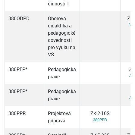
činnosti 1
380ODPD
Oborová
ZK-
38
didaktika a
pedagogické
dovednosti
pro výuku na
VŠ
380PEP*
Pedagogická
ZK
38
praxe
380PEP*
Pedagogická
Z
38
praxe
380PPR
Projektová
ZK-2-10S
380PPR
příprava