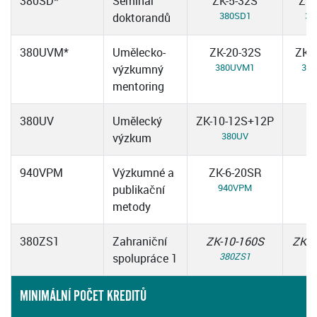
380SD*
Seminář
ZK-5-32S
ZK-
380SD1
38
doktorandů
380UVM*
Umělecko-
ZK-20-32S
ZK-
380UVM1
38
výzkumný
mentoring
380UV
Umělecký
ZK-10-12S+12P
380UV
výzkum
940VPM
Výzkumné a
ZK-6-20SR
940VPM
publikační
metody
380ZS1
Zahraniční
ZK-10-160S
ZK-1
380ZS1
38
spolupráce 1
MINIMÁLNÍ POČET KREDITŮ