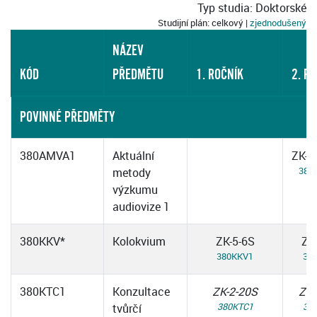
Typ studia: Doktorské
Studijní plán: celkový |
zjednodušený
NÁZEV
KÓD
PŘEDMĚTU
1. ROČNÍK
2. R
POVINNÉ PŘEDMĚTY
380AMVA1
Aktuální
ZK-4
380
metody
výzkumu
audiovize 1
380KKV*
Kolokvium
ZK-5-6S
ZK
380KKV1
38
380KTC1
Konzultace
ZK-2-20S
ZK-
380KTC1
38
tvůrčí