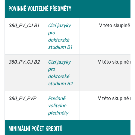
POVINNĚ VOLITELNÉ PŘEDMĚTY
380_PV_CJ B1
Cizí jazyky
V této skupině m
pro
doktorské
studium B1
380_PV_CJ B2
Cizí jazyky
V této skupině mu
pro
doktorské
studium B2
380_PV_PVP
Povinně
V této skupině mu
volitelné
předměty
MINIMÁLNÍ POČET KREDITŮ