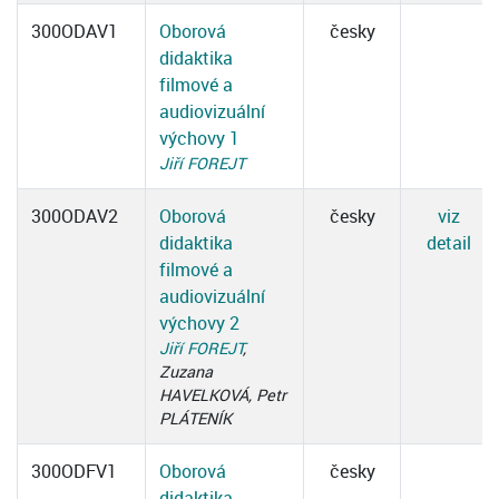
300ODAV1
Oborová
česky
didaktika
filmové a
audiovizuální
výchovy 1
Jiří FOREJT
300ODAV2
Oborová
česky
viz
didaktika
detail
filmové a
audiovizuální
výchovy 2
Jiří FOREJT
,
Zuzana
HAVELKOVÁ, Petr
PLÁTENÍK
300ODFV1
Oborová
česky
didaktika