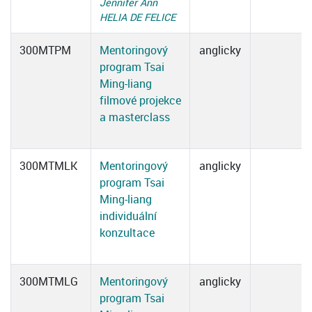
Jennifer Ann
HELIA DE FELICE
300MTPM
Mentoringový
anglicky
program Tsai
Ming-liang
filmové projekce
a masterclass
300MTMLK
Mentoringový
anglicky
program Tsai
Ming-liang
individuální
konzultace
300MTMLG
Mentoringový
anglicky
program Tsai