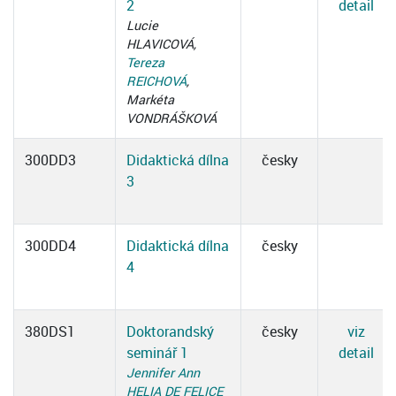
2
detail
Lucie
HLAVICOVÁ,
Tereza
REICHOVÁ
,
Markéta
VONDRÁŠKOVÁ
300DD3
Didaktická dílna
česky
3
300DD4
Didaktická dílna
česky
4
380DS1
Doktorandský
česky
viz
seminář 1
detail
Jennifer Ann
HELIA DE FELICE