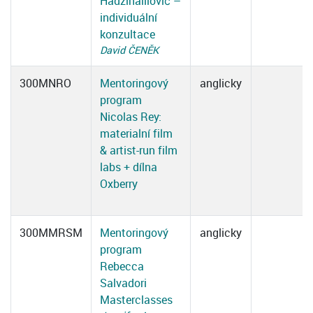
Hadžihalilović –
individuální
konzultace
David ČENĚK
300MNRO
Mentoringový
anglicky
program
Nicolas Rey:
materialní film
& artist-run film
labs + dílna
Oxberry
300MMRSM
Mentoringový
anglicky
program
Rebecca
Salvadori
Masterclasses