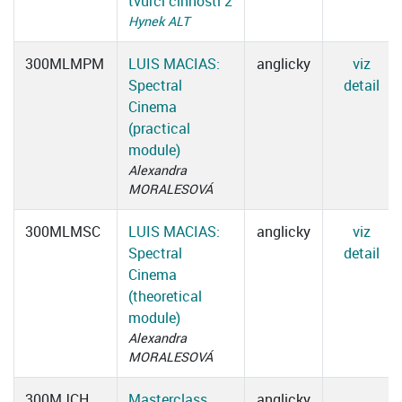
tvůrčí činnosti 2
Hynek ALT
300MLMPM
LUIS MACIAS:
anglicky
viz
Spectral
detail
Cinema
(practical
module)
Alexandra
MORALESOVÁ
300MLMSC
LUIS MACIAS:
anglicky
viz
Spectral
detail
Cinema
(theoretical
module)
Alexandra
MORALESOVÁ
300MJCH
Masterclass
anglicky