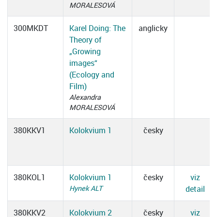
MORALESOVÁ
300MKDT
Karel Doing: The
anglicky
Theory of
„Growing
images“
(Ecology and
Film)
Alexandra
MORALESOVÁ
380KKV1
Kolokvium 1
česky
380KOL1
Kolokvium 1
česky
viz
Hynek ALT
detail
380KKV2
Kolokvium 2
česky
viz