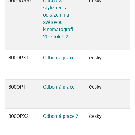
300UOSS2
Obrazová
česky
stylizace s
odkazem na
světovou
kinematografii
20. století 2
300OPX1
Odborná praxe 1
česky
300OP1
Odborná praxe 1
česky
300OPX2
Odborná praxe 2
česky