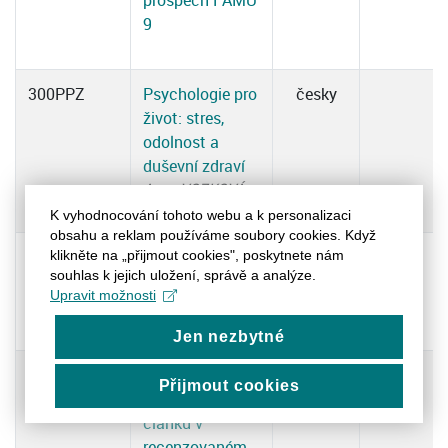
prospěch FAMU
9
300PPZ
Psychologie pro
česky
život: stres,
odolnost a
duševní zdraví
Anna VOZKOVÁ,
Anna VOZKOVÁ
K vyhodnocování tohoto webu a k personalizaci
obsahu a reklam používáme soubory cookies. Když
380DPC
Publikace
česky
klikněte na „přijmout cookies", poskytnete nám
souhlas k jejich uložení, správě a analýze.
odborného
Upravit možnosti
článku
Jen nezbytné
380PORC
Publikace
česky
Přijmout cookies
odborného
článku v
recenzovaném