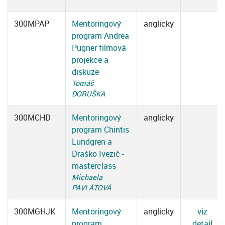
300MPAP
Mentoringový
anglicky
program Andrea
Pugner filmová
projekce a
diskuze
Tomáš
DORUŠKA
300MCHD
Mentoringový
anglicky
program Chintis
Lundgren a
Draško Ivezič -
masterclass
Michaela
PAVLÁTOVÁ
300MGHJK
Mentoringový
anglicky
viz
program
detail