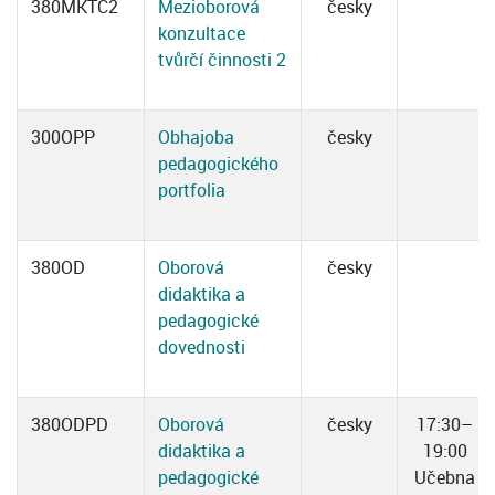
380MKTC2
Mezioborová
česky
konzultace
tvůrčí činnosti 2
300OPP
Obhajoba
česky
pedagogického
portfolia
380OD
Oborová
česky
didaktika a
pedagogické
dovednosti
380ODPD
Oborová
česky
17:30–
didaktika a
19:00
pedagogické
Učebna