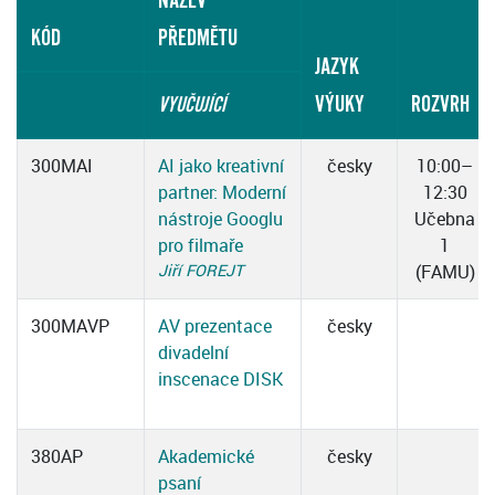
NÁZEV
KÓD
PŘEDMĚTU
JAZYK
VÝUKY
ROZVRH
VYUČUJÍCÍ
300MAI
AI jako kreativní
česky
10:00–
partner: Moderní
12:30
nástroje Googlu
Učebna
pro filmaře
1
Jiří FOREJT
(FAMU)
300MAVP
AV prezentace
česky
divadelní
inscenace DISK
380AP
Akademické
česky
psaní