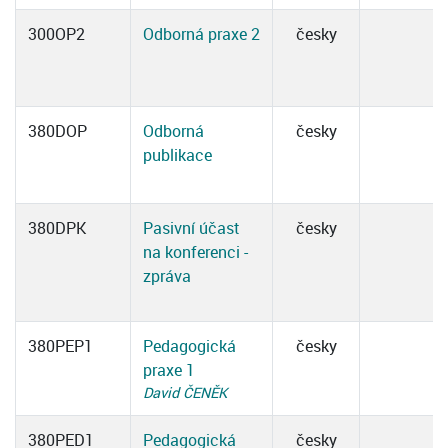
300OP2
Odborná praxe 2
česky
380DOP
Odborná
česky
publikace
380DPK
Pasivní účast
česky
na konferenci -
zpráva
380PEP1
Pedagogická
česky
praxe 1
David ČENĚK
380PED1
Pedagogická
česky