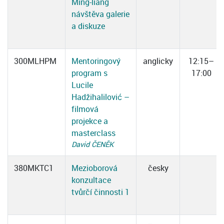
Ming-liang
návštěva galerie
a diskuze
300MLHPM
Mentoringový
anglicky
12:15–
program s
17:00
Lucile
Hadžihalilović –
filmová
projekce a
masterclass
David ČENĚK
380MKTC1
Mezioborová
česky
konzultace
tvůrčí činnosti 1