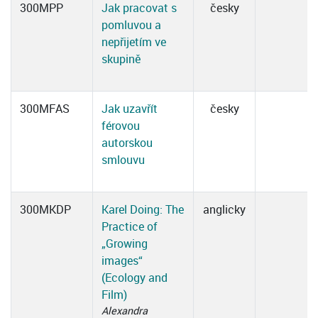
300MPP
Jak pracovat s
česky
pomluvou a
nepřijetím ve
skupině
300MFAS
Jak uzavřít
česky
férovou
autorskou
smlouvu
300MKDP
Karel Doing: The
anglicky
Practice of
„Growing
images“
(Ecology and
Film)
Alexandra