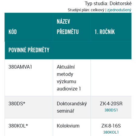
Typ studia: Doktorské
Studijní plán: celkový |
zjednodušený
NÁZEV
KÓD
PŘEDMĚTU
1. ROČNÍK
POVINNÉ PŘEDMĚTY
380AMVA1
Aktuální
metody
výzkumu
audiovize 1
380DS*
Doktorandský
ZK-4-20SR
380DS1
seminář
380KOL*
Kolokvium
ZK-8-16S
380KOL1