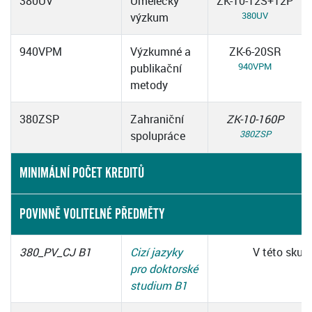
380UV
Umělecký
ZK-10-12S+12P
380UV
výzkum
940VPM
Výzkumné a
ZK-6-20SR
940VPM
publikační
metody
380ZSP
Zahraniční
ZK-10-160P
380ZSP
spolupráce
MINIMÁLNÍ POČET KREDITŮ
POVINNĚ VOLITELNÉ PŘEDMĚTY
380_PV_CJ B1
Cizí jazyky
V této skup
pro doktorské
studium B1