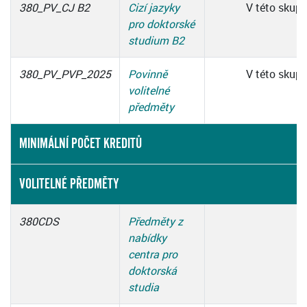
380_PV_CJ B2
Cizí jazyky
V této skupi
pro doktorské
studium B2
380_PV_PVP_2025
Povinně
V této skupi
volitelné
předměty
MINIMÁLNÍ POČET KREDITŮ
VOLITELNÉ PŘEDMĚTY
380CDS
Předměty z
nabídky
centra pro
doktorská
studia