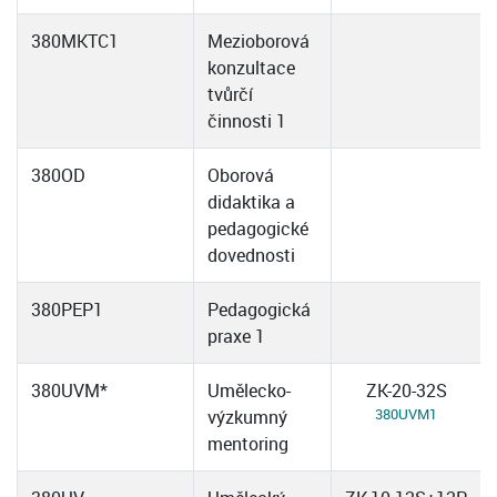
380MKTC1
Mezioborová
konzultace
tvůrčí
činnosti 1
380OD
Oborová
didaktika a
pedagogické
dovednosti
380PEP1
Pedagogická
praxe 1
380UVM*
Umělecko-
ZK-20-32S
380UVM1
výzkumný
mentoring