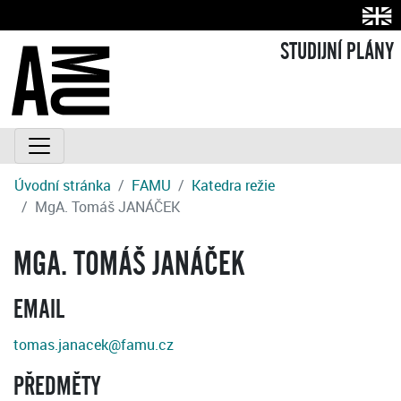
STUDIJNÍ PLÁNY
Úvodní stránka
FAMU
Katedra režie
MgA. Tomáš JANÁČEK
MGA. TOMÁŠ JANÁČEK
EMAIL
tomas.janacek@famu.cz
PŘEDMĚTY