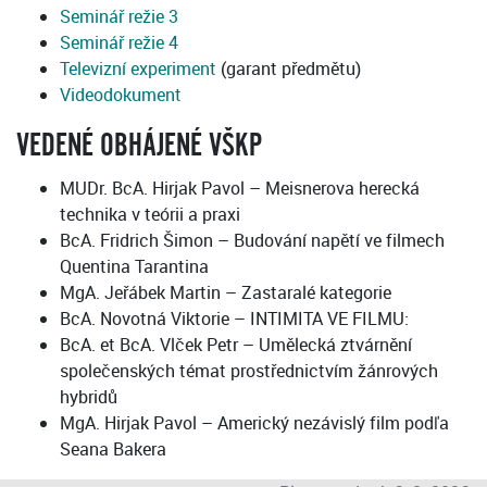
Seminář režie 3
Seminář režie 4
Televizní experiment
(garant předmětu)
Videodokument
VEDENÉ OBHÁJENÉ VŠKP
MUDr. BcA. Hirjak Pavol – Meisnerova herecká
technika v teórii a praxi
BcA. Fridrich Šimon – Budování napětí ve filmech
Quentina Tarantina
MgA. Jeřábek Martin – Zastaralé kategorie
BcA. Novotná Viktorie – INTIMITA VE FILMU:
BcA. et BcA. Vlček Petr – Umělecká ztvárnění
společenských témat prostřednictvím žánrových
hybridů
MgA. Hirjak Pavol – Americký nezávislý film podľa
Seana Bakera