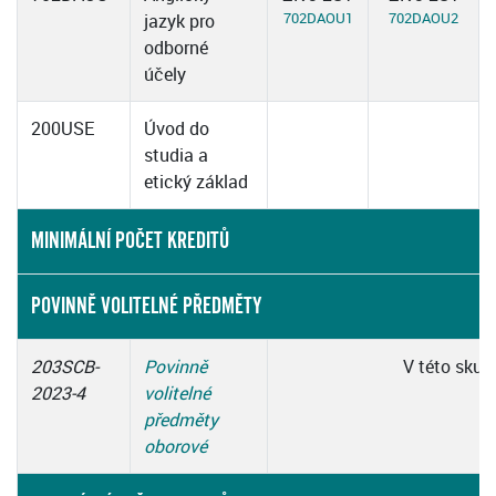
702DAOU1
702DAOU2
jazyk pro
odborné
účely
200USE
Úvod do
studia a
etický základ
MINIMÁLNÍ POČET KREDITŮ
POVINNĚ VOLITELNÉ PŘEDMĚTY
203SCB-
Povinně
V této skup
2023-4
volitelné
předměty
oborové