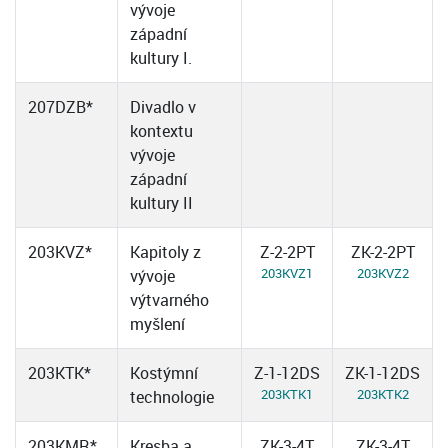
vývoje
západní
kultury I.
207DZB*
Divadlo v
kontextu
vývoje
západní
kultury II
203KVZ*
Kapitoly z
Z-2-2PT
ZK-2-2PT
203KVZ1
203KVZ2
vývoje
výtvarného
myšlení
203KTK*
Kostýmní
Z-1-12DS
ZK-1-12DS
203KTK1
203KTK2
technologie
203KMR*
Kresba a
ZK-3-4T
ZK-3-4T