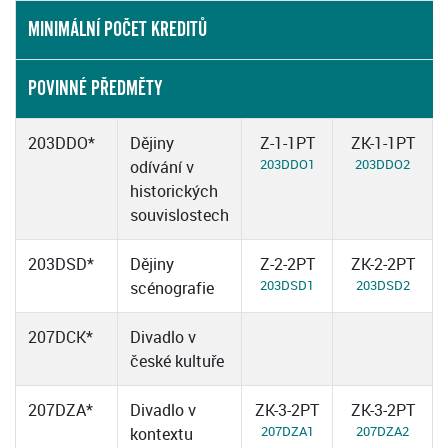
MINIMÁLNÍ POČET KREDITŮ
POVINNÉ PŘEDMĚTY
203DDO*
Dějiny
Z-1-1PT
ZK-1-1PT
203DDO1
203DDO2
odívání v
historických
souvislostech
203DSD*
Dějiny
Z-2-2PT
ZK-2-2PT
203DSD1
203DSD2
scénografie
207DCK*
Divadlo v
české kultuře
207DZA*
Divadlo v
ZK-3-2PT
ZK-3-2PT
207DZA1
207DZA2
kontextu