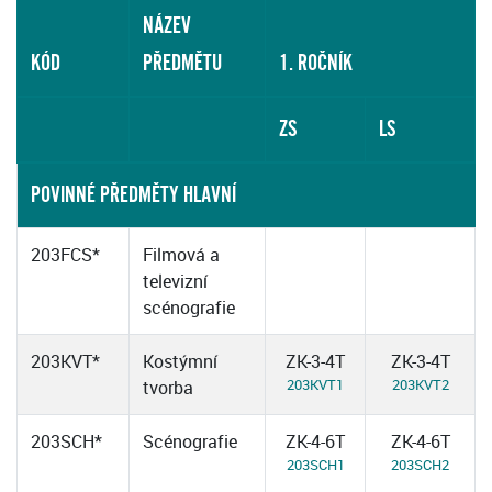
NÁZEV
KÓD
PŘEDMĚTU
1. ROČNÍK
ZS
LS
POVINNÉ PŘEDMĚTY HLAVNÍ
203FCS*
Filmová a
televizní
scénografie
203KVT*
Kostýmní
ZK-3-4T
ZK-3-4T
203KVT1
203KVT2
tvorba
203SCH*
Scénografie
ZK-4-6T
ZK-4-6T
203SCH1
203SCH2