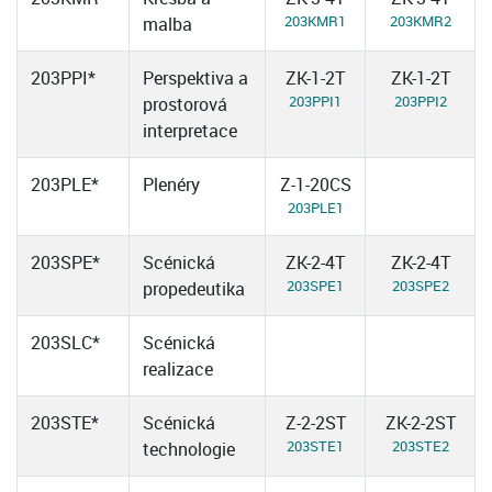
203KMR1
203KMR2
malba
203PPI*
Perspektiva a
ZK-1-2T
ZK-1-2T
203PPI1
203PPI2
prostorová
interpretace
203PLE*
Plenéry
Z-1-20CS
203PLE1
203SPE*
Scénická
ZK-2-4T
ZK-2-4T
203SPE1
203SPE2
propedeutika
203SLC*
Scénická
realizace
203STE*
Scénická
Z-2-2ST
ZK-2-2ST
203STE1
203STE2
technologie